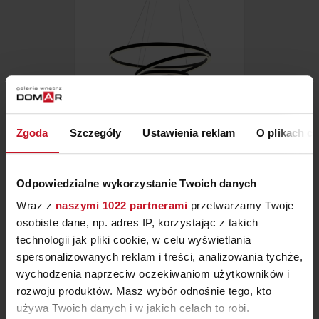
Zgoda
Szczegóły
Ustawienia reklam
O plikach c
LAMPA HULA-HOOP
2 699,90 ZŁ
Odpowiedzialne wykorzystanie Twoich danych
Wraz z
naszymi 1022 partnerami
przetwarzamy Twoje
osobiste dane, np. adres IP, korzystając z takich
technologii jak pliki cookie, w celu wyświetlania
spersonalizowanych reklam i treści, analizowania tychże,
wychodzenia naprzeciw oczekiwaniom użytkowników i
rozwoju produktów. Masz wybór odnośnie tego, kto
używa Twoich danych i w jakich celach to robi.