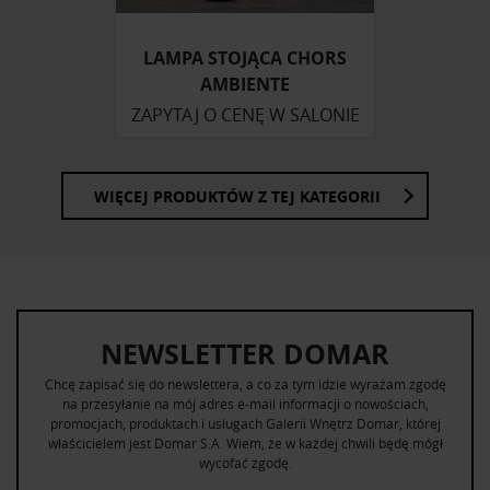
otrzymanymi od Ciebie lub uzyskanymi podczas
korzystania z ich usług.
LAMPA STOJĄCA CHORS
AMBIENTE
ZAPYTAJ O CENĘ W SALONIE
WIĘCEJ PRODUKTÓW Z TEJ KATEGORII
NEWSLETTER DOMAR
Chcę zapisać się do newslettera, a co za tym idzie wyrażam zgodę
na przesyłanie na mój adres e-mail informacji o nowościach,
promocjach, produktach i usługach Galerii Wnętrz Domar, której
właścicielem jest Domar S.A. Wiem, że w każdej chwili będę mógł
wycofać zgodę.