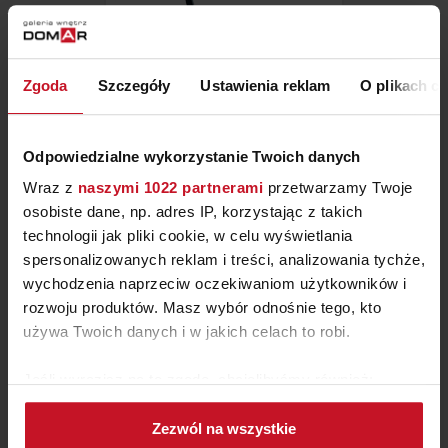
LAMPA ZYTA TABLE
Zgoda
Szczegóły
Ustawienia reklam
O plikach c
859 ZŁ
Odpowiedzialne wykorzystanie Twoich danych
Wraz z
naszymi 1022 partnerami
przetwarzamy Twoje
osobiste dane, np. adres IP, korzystając z takich
technologii jak pliki cookie, w celu wyświetlania
spersonalizowanych reklam i treści, analizowania tychże,
wychodzenia naprzeciw oczekiwaniom użytkowników i
rozwoju produktów. Masz wybór odnośnie tego, kto
używa Twoich danych i w jakich celach to robi.
Jeśli wyrazisz na to zgodę, chcielibyśmy również:
Gromadzić dane dotyczące Twojej lokalizacji
Zezwól na wszystkie
geograficznej z dokładnością nawet do kilku metrów
LAMPA STOŁOWA MUUTO TIP