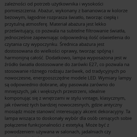
zależności od potrzeb użytkownika i wysokości
pomieszczenia. Abażur, wykonany z bananowca w kolorze
beżowym, łagodnie rozprasza światło, tworząc ciepłą i
przytulną atmosferę. Materiał abażura jest lekko
prześwitujący, co pozwala na subtelne filtrowanie światła,
jednocześnie zapewniając odpowiednią ilość oświetlenia do
czytania czy wypoczynku. Średnica abażura jest
dostosowana do wielkości oprawy, tworząc spójną i
harmonijną całość. Dodatkowo, lampa wyposażona jest w
źródło światła dostosowane do żarówki E27, co pozwala na
stosowanie różnego rodzaju żarówek, od tradycyjnych po
nowoczesne, energooszczędne modele LED. Wymiary lampy
są odpowiednio dobrane, aby pasowała zarówno do
mniejszych, jak i większych przestrzeni, idealnie
komponując się z wnętrzami w stylu vintage, klasycznym,
jak również tych bardziej nowoczesnych, gdzie antyczny
mosiądz może stanowić interesujący akcent dekoracyjny. Ta
lampa wisząca to doskonały wybór dla osób ceniących sobie
połączenie funkcjonalności z estetyką. Może być z
powodzeniem używana w salonach, jadalniach czy