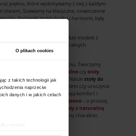
raz piękno, które wydobywamy z niej z każdym
m blatem. Stawiamy na klasyczne, nowoczesne
wyroby dodawały przytulności i harmonii, były
ndynawskie, industrialne, a także modele z
ówno w minimalistycznych, naturalnych
O plikach cookies
cjonalności i naturalnego designu. Tworzymy
i
stoły prostokątne
,
stoły owalne
czy
stoły
za – niezależnie od jego stylu. Nasze
stoły do
ąc z takich technologii jak
ne obiady, spotkania z przyjaciółmi czy uroczyste
 wychodzenia naprzeciw
tół owalny do jadalni
zapewniają komfort i
ch danych i w jakich celach
najdziesz również
stoły nowoczesne
– o prostej,
 jasnymi wybarwieniami oraz
stoły z naturalną
podkreślając jego niepowtarzalny charakter.
kilku metrów
ch (fingerprinting, czyli