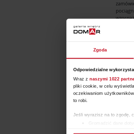
zamówie
pociągn
wzornic
spoiwem
W nasze
natural
Zgoda
wnętrzac
Każdy
s
Odpowiedzialne wykorzysta
zarówn
klasycz
Wraz z
naszymi 1022 partn
jadalni
pliki cookie, w celu wyświet
kolacje.
oczekiwaniom użytkowników i
przestr
to robi.
minimal
krawędz
Jeśli wyrazisz na to zgodę, 
Gromadzić dane dotyc
Identyfikować Twoje u