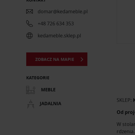
domar@kedameble.pl
+48 726 634 353
kedameble.sklep.pl
ZOBACZ NA MAPIE
KATEGORIE
MEBLE
SKLEP:
JADALNIA
Od proj
W stola
rdzenia