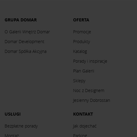
GRUPA DOMAR
OFERTA
O Galerii Wnętrz Domar
Promocje
Domar Development
Produkty
Domar Spółka Akcyjna
Katalog
Porady i inspiracje
Plan Galerii
Sklepy
Noc z Designem
Jesienny Dobrostan
USŁUGI
KONTAKT
Bezpłatne porady
Jak dojechać
Montaż
Parking