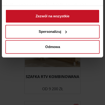
ZAPYTAJ O CENĘ W SALONIE
Jeśli wyrazisz na to zgodę, chcielibyśmy również:
Gromadzić dane dotyczące Twojej lokalizacji
Zezwól na wszystkie
geograficznej z dokładnością nawet do kilku metrów
Identyfikować Twoje urządzenie, aktywnie
analizując charakteryzującego je zbiory danych
Spersonalizuj
(fingerprinting, czyli wirtualny odcisk palca)
Dowiedz się więcej odnośnie tego, jak Twoje osobiste
dane są przetwarzane oraz ustaw własne preferencje w
Odmowa
sekcji szczegółów
. W Deklaracji plików cookie możesz
zmienić lub wycofać swoją zgodę w dowolnej chwili.
Wykorzystujemy pliki cookie do spersonalizowania treści
i reklam, aby oferować funkcje społecznościowe i
SZAFKA RTV KOMBINOWANA
analizować ruch w naszej witrynie. Informacje o tym, jak
korzystasz z naszej witryny, udostępniamy partnerom
OD
9 200 ZŁ
społecznościowym, reklamowym i analitycznym.
Partnerzy mogą połączyć te informacje z innymi danymi
otrzymanymi od Ciebie lub uzyskanymi podczas