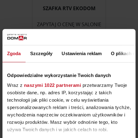
SZAFKA RTV EKODOM
ZAPYTAJ O CENĘ W SALONIE
Zgoda
Szczegóły
Ustawienia reklam
O plikach c
Odpowiedzialne wykorzystanie Twoich danych
Wraz z
naszymi 1022 partnerami
przetwarzamy Twoje
osobiste dane, np. adres IP, korzystając z takich
technologii jak pliki cookie, w celu wyświetlania
spersonalizowanych reklam i treści, analizowania tychże,
wychodzenia naprzeciw oczekiwaniom użytkowników i
rozwoju produktów. Masz wybór odnośnie tego, kto
SZAFKA RTV ARR ESSENZA
używa Twoich danych i w jakich celach to robi.