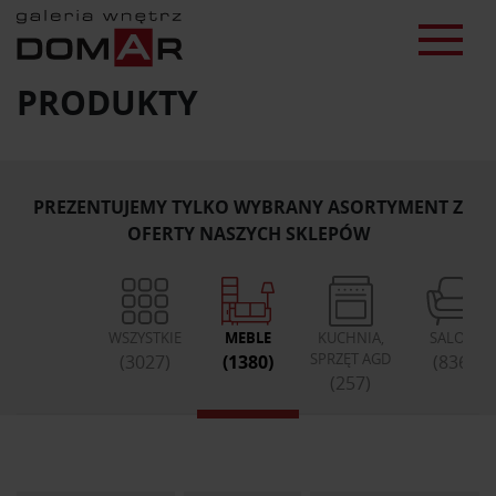
PRODUKTY
PREZENTUJEMY TYLKO WYBRANY ASORTYMENT Z
OFERTY NASZYCH SKLEPÓW
WSZYSTKIE
MEBLE
KUCHNIA,
SALON
SPRZĘT AGD
(3027)
(1380)
(836)
(257)