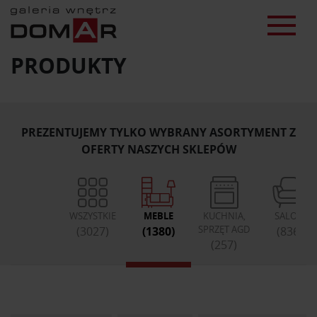
PRODUKTY
PREZENTUJEMY TYLKO WYBRANY ASORTYMENT Z
OFERTY NASZYCH SKLEPÓW
WSZYSTKIE
MEBLE
KUCHNIA,
SALON
SPRZĘT AGD
(3027)
(1380)
(836)
(257)