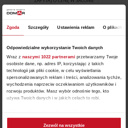
ZAPYTAJ O CENĘ W SALONIE
Zgoda
Szczegóły
Ustawienia reklam
O plikach c
NEWSLETTER DOMAR
Odpowiedzialne wykorzystanie Twoich danych
Chcę zapisać się do newslettera, a co za tym idzie wyrażam zgodę
na przesyłanie na mój adres e-mail informacji o nowościach,
Wraz z
naszymi 1022 partnerami
przetwarzamy Twoje
promocjach, produktach i usługach Galerii Wnętrz Domar, której
osobiste dane, np. adres IP, korzystając z takich
właścicielem jest Domar S.A. Wiem, że w każdej chwili będę mógł
wycofać zgodę.
technologii jak pliki cookie, w celu wyświetlania
spersonalizowanych reklam i treści, analizowania tychże,
wychodzenia naprzeciw oczekiwaniom użytkowników i
rozwoju produktów. Masz wybór odnośnie tego, kto
używa Twoich danych i w jakich celach to robi.
ZAPISZ SIĘ
Jeśli wyrazisz na to zgodę, chcielibyśmy również:
Akceptuję
regulamin
Gromadzić dane dotyczące Twojej lokalizacji
Zezwól na wszystkie
geograficznej z dokładnością nawet do kilku metrów