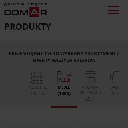
PRODUKTY
PREZENTUJEMY TYLKO WYBRANY ASORTYMENT Z
OFERTY NASZYCH SKLEPÓW
WSZYSTKIE
MEBLE
KUCHNIA,
SALON
SPRZĘT AGD
(3027)
(1380)
(836)
(257)