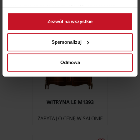
ZAPYTAJ O CENĘ W SALONIE
Jeśli wyrazisz na to zgodę, chcielibyśmy również:
Gromadzić dane dotyczące Twojej lokalizacji
Zezwól na wszystkie
geograficznej z dokładnością nawet do kilku metrów
Identyfikować Twoje urządzenie, aktywnie
analizując charakteryzującego je zbiory danych
Spersonalizuj
(fingerprinting, czyli wirtualny odcisk palca)
Dowiedz się więcej odnośnie tego, jak Twoje osobiste
dane są przetwarzane oraz ustaw własne preferencje w
Odmowa
sekcji szczegółów
. W Deklaracji plików cookie możesz
zmienić lub wycofać swoją zgodę w dowolnej chwili.
Wykorzystujemy pliki cookie do spersonalizowania treści
i reklam, aby oferować funkcje społecznościowe i
WITRYNA LE M1393
analizować ruch w naszej witrynie. Informacje o tym, jak
korzystasz z naszej witryny, udostępniamy partnerom
ZAPYTAJ O CENĘ W SALONIE
społecznościowym, reklamowym i analitycznym.
Partnerzy mogą połączyć te informacje z innymi danymi
otrzymanymi od Ciebie lub uzyskanymi podczas