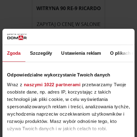
WITRYNA 90 RE-9 RICARDO
ZAPYTAJ O CENĘ W SALONIE
Zgoda
Szczegóły
Ustawienia reklam
O plikach c
Odpowiedzialne wykorzystanie Twoich danych
Wraz z
naszymi 1022 partnerami
przetwarzamy Twoje
osobiste dane, np. adres IP, korzystając z takich
technologii jak pliki cookie, w celu wyświetlania
spersonalizowanych reklam i treści, analizowania tychże,
wychodzenia naprzeciw oczekiwaniom użytkowników i
rozwoju produktów. Masz wybór odnośnie tego, kto
WITRYNA KW 704
używa Twoich danych i w jakich celach to robi.