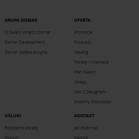
GRUPA DOMAR
OFERTA
O Galerii Wnętrz Domar
Promocje
Domar Development
Produkty
Domar Spółka Akcyjna
Katalog
Porady i inspiracje
Plan Galerii
Sklepy
Noc z Designem
Jesienny Dobrostan
USŁUGI
KONTAKT
Bezpłatne porady
Jak dojechać
Montaż
Parking