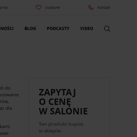
arski
Ulubione
Kontakt
NOŚCI
BLOG
PODCASTY
VIDEO
li do
ZAPYTAJ
tosowanie
O CENĘ
trów,
az dla
W SALONIE
.
Ten produkt kupisz
łkami
w sklepie:
nowi