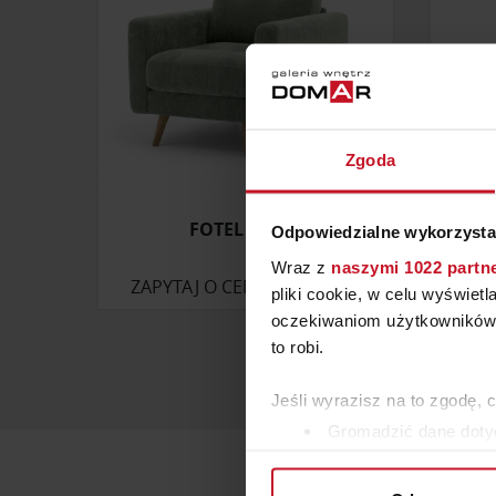
Zgoda
FOTEL BOHO
Odpowiedzialne wykorzysta
Wraz z
naszymi 1022 partn
ZAPYTAJ O CENĘ W SALONIE
ZAP
pliki cookie, w celu wyświet
oczekiwaniom użytkowników i
to robi.
Jeśli wyrazisz na to zgodę, 
Gromadzić dane dotyc
Identyfikować Twoje u
wirtualny odcisk palca)