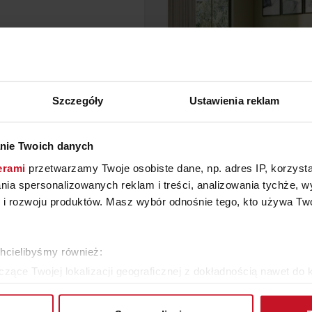
Szczegóły
Ustawienia reklam
PUF PIATTO
NAROŻNIK NATUZZI LEG
nie Twoich danych
C143
erami
przetwarzamy Twoje osobiste dane, np. adres IP, korzystaj
YTAJ O CENĘ W SALONIE
ZAPYTAJ O CENĘ W SAL
lania spersonalizowanych reklam i treści, analizowania tychże,
 rozwoju produktów. Masz wybór odnośnie tego, kto używa Twoi
WIĘCEJ PRODUKTÓW Z TEJ KATEGORII
chcielibyśmy również:
zące Twojej lokalizacji geograficznej z dokładnością nawet do 
rządzenie, aktywnie analizując charakteryzującego je zbiory dany