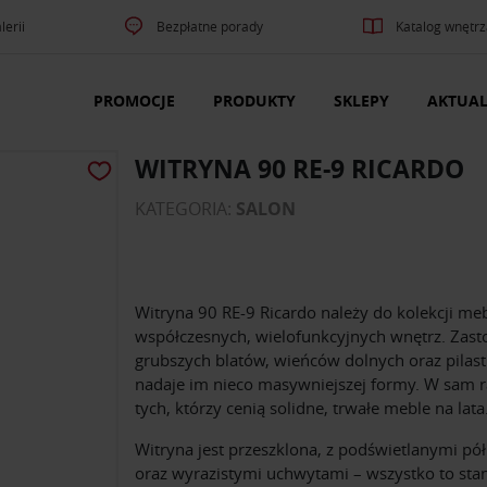
lerii
Bezpłatne porady
Katalog wnętrz
PROMOCJE
PRODUKTY
SKLEPY
AKTUAL
WITRYNA 90 RE-9 RICARDO
KATEGORIA:
SALON
Witryna 90 RE-9 Ricardo należy do kolekcji meb
współczesnych, wielofunkcyjnych wnętrz. Zas
grubszych blatów, wieńców dolnych oraz pilas
nadaje im nieco masywniejszej formy. W sam r
tych, którzy cenią solidne, trwałe meble na lata
Witryna jest przeszklona, z podświetlanymi pó
oraz wyrazistymi uchwytami – wszystko to sta