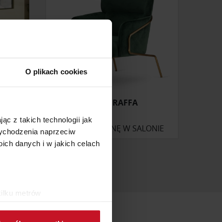
O plikach cookies
GIADRO
FOTEL RAFFA
ąc z takich technologii jak
ONIE
ZAPYTAJ O CENĘ W SALONIE
 wychodzenia naprzeciw
ch danych i w jakich celach
kilku metrów
ch (fingerprinting, czyli