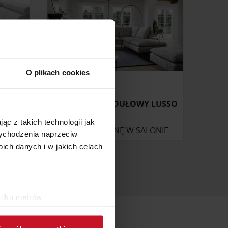
O plikach cookies
NAROŻNIK MODUŁOWY LUSSO
ąc z takich technologii jak
ONIE
ZAPYTAJ O CENĘ W SALONIE
 wychodzenia naprzeciw
ch danych i w jakich celach
kilku metrów
ch (fingerprinting, czyli