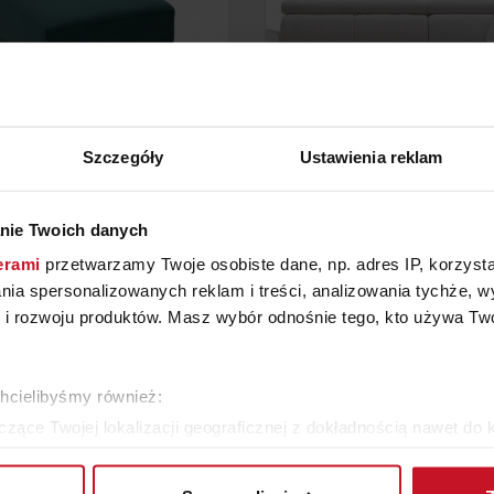
Szczegóły
Ustawienia reklam
PUFA SCANDI
MODEL STING
nie Twoich danych
erami
przetwarzamy Twoje osobiste dane, np. adres IP, korzystaj
YTAJ O CENĘ W SALONIE
ZAPYTAJ O CENĘ W SAL
lania spersonalizowanych reklam i treści, analizowania tychże,
 rozwoju produktów. Masz wybór odnośnie tego, kto używa Twoi
ZOBACZ WSZYSTKIE PRODUKTY
chcielibyśmy również:
zące Twojej lokalizacji geograficznej z dokładnością nawet do 
rządzenie, aktywnie analizując charakteryzującego je zbiory dany