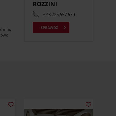
ROZZINI
+ 48 725 557 570
SPRAWDŹ
28 mm,
tkowo