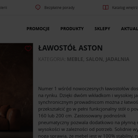
lerii
Bezpłatne porady
Katalog wnętrz
PROMOCJE
PRODUKTY
SKLEPY
AKTUAL
ŁAWOSTÓŁ ASTON
KATEGORIA:
MEBLE, SALON, JADALNIA
Numer 1 wśród nowoczesnych ławostołów do
na rynku. Dzięki dwóm wkładkom i wysokiej ja
synchronicznym prowadnicom można z łatwoś
przekształcić go w pełni funkcjonalny stół o po
160 lub 200 cm. Zastosowany podnośnik
pneumatyczny pozwala dodatkowo na płynną r
wysokości w zależności od potrzeb. Solidnie 
noga sprawia, że mebel jest w 100% stabilny, 