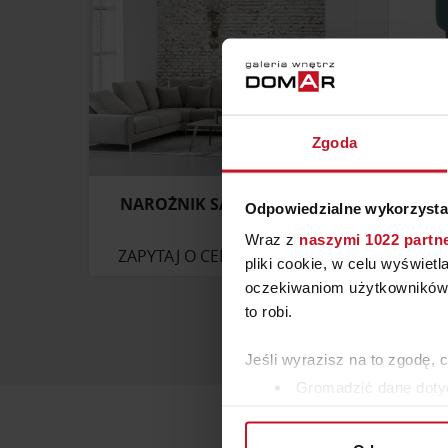
Zgoda
NAROŻNIK SALVIA – DION
Odpowiedzialne wykorzysta
Wraz z
naszymi 1022 partn
ZAPYTAJ O CENĘ W SALONIE
ZAP
pliki cookie, w celu wyświet
oczekiwaniom użytkowników i
to robi.
Jeśli wyrazisz na to zgodę, 
Gromadzić dane dotyc
Identyfikować Twoje u
wirtualny odcisk palca)