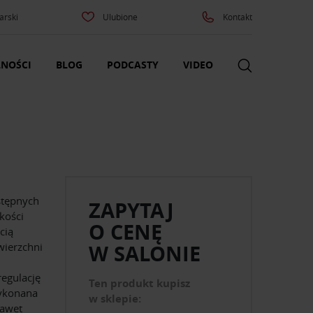
arski
Ulubione
Kontakt
NOŚCI
BLOG
PODCASTY
VIDEO
stępnych
ZAPYTAJ
kości
O CENĘ
cią
wierzchni
W SALONIE
egulację
Ten produkt kupisz
wykonana
w sklepie:
nawet