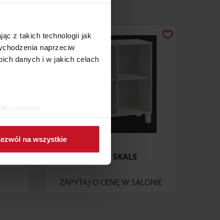
ąc z takich technologii jak
 wychodzenia naprzeciw
ch danych i w jakich celach
kilku metrów
ch (fingerprinting, czyli
ezwól na wszystkie
sne preferencje w
sekcji
AMIK
REGAŁ SKALS
j chwili.
ołecznościowe i analizować
ZAPYTAJ O CENĘ W SALONIE
artnerom społecznościowym,
anymi od Ciebie lub