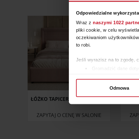
Odpowiedzialne wykorzysta
Wraz z
naszymi 1022 partn
pliki cookie, w celu wyświet
oczekiwaniom użytkowników i
to robi.
Jeśli wyrazisz na to zgodę, 
Gromadzić dane dotyc
Identyfikować Twoje u
wirtualny odcisk palca)
Odmowa
Dowiedz się więcej odnośnie
ŁÓŻKO TAPICEROWANE NOBILE
szczegółów
. W Deklaracji 
Wykorzystujemy pliki cookie 
ZAPYTAJ O CENĘ W SALONIE
ZAP
ruch w naszej witrynie. Inf
reklamowym i analitycznym. 
uzyskanymi podczas korzysta