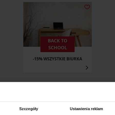
BACK TO
SCHOOL
-15% WSZYSTKIE BIURKA
ZOBACZ INNE PRODUKTY
Szczegóły
Ustawienia reklam
W KATEGORII: MEBLE, JADALNIA