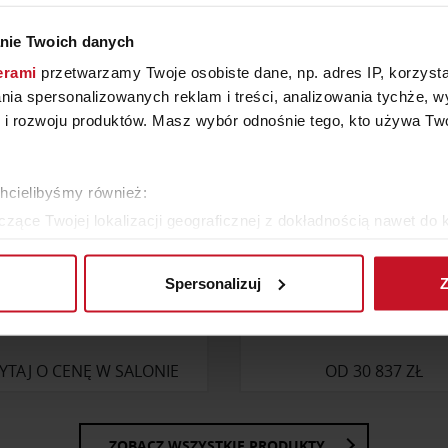
nie Twoich danych
erami
przetwarzamy Twoje osobiste dane, np. adres IP, korzystaj
lania spersonalizowanych reklam i treści, analizowania tychże,
 rozwoju produktów. Masz wybór odnośnie tego, kto używa Twoi
chcielibyśmy również:
zące Twojej lokalizacji geograficznej z dokładnością nawet do 
rządzenie, aktywnie analizując charakteryzującego je zbiory dany
Spersonalizuj
Z
 tego, jak Twoje osobiste dane są przetwarzane oraz ustaw wła
ŁÓŻKO LK371
BIURKO NASDAQ KER
plików cookie możesz zmienić lub wycofać swoją zgodę w dowolne
do spersonalizowania treści i reklam, aby oferować funkcje sp
YTAJ O CENĘ W SALONIE
OD
30 837 ZŁ
ormacje o tym, jak korzystasz z naszej witryny, udostępniamy p
Partnerzy mogą połączyć te informacje z innymi danymi otrzym
nia z ich usług.
ZOBACZ WSZYSTKIE PRODUKTY