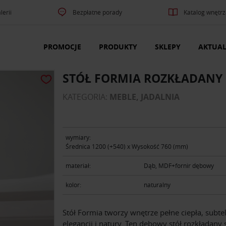
lerii
Bezpłatne porady
Katalog wnętrz
PROMOCJE
PRODUKTY
SKLEPY
AKTUAL
STÓŁ FORMIA ROZKŁADANY
KATEGORIA:
MEBLE, JADALNIA
wymiary:
Średnica 1200 (+540) x Wysokość 760 (mm)
materiał:
Dąb, MDF+fornir dębowy
kolor:
naturalny
Stół Formia tworzy wnętrze pełne ciepła, subte
elegancji i natury. Ten dębowy stół rozkładany 