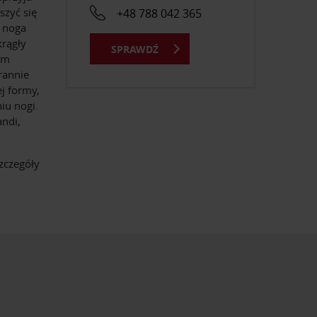
szyć się
+48 788 042 365
a noga
krągły
SPRAWDŹ
ym
rannie
j formy,
iu nogi.
andi,
zczegóły