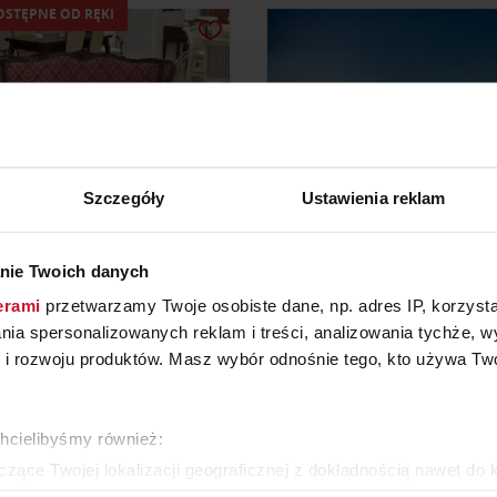
OSTĘPNE OD RĘKI
Szczegóły
Ustawienia reklam
nie Twoich danych
ZESTAW 633/K
STÓŁ LOREN
erami
przetwarzamy Twoje osobiste dane, np. adres IP, korzystaj
lania spersonalizowanych reklam i treści, analizowania tychże,
 rozwoju produktów. Masz wybór odnośnie tego, kto używa Twoi
YTAJ O CENĘ W SALONIE
ZAPYTAJ O CENĘ W SAL
chcielibyśmy również:
ZOBACZ WSZYSTKIE PRODUKTY
zące Twojej lokalizacji geograficznej z dokładnością nawet do 
rządzenie, aktywnie analizując charakteryzującego je zbiory dany