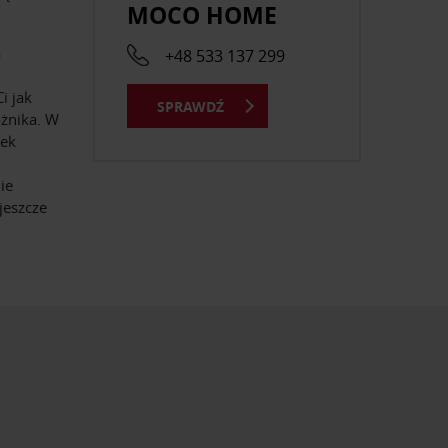
MOCO HOME
a
+48 533 137 299
i jak
SPRAWDŹ
ożnika. W
nek
ie
jeszcze