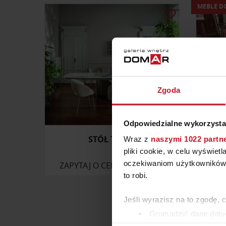
MEBLE D
Zgoda
Odpowiedzialne wykorzysta
STÓŁ TWINS
Wraz z
naszymi 1022 partn
pliki cookie, w celu wyświet
oczekiwaniom użytkowników i
ZAPYTAJ O CENĘ W SALONIE
ZAP
to robi.
Jeśli wyrazisz na to zgodę, 
Gromadzić dane dotyc
Identyfikować Twoje u