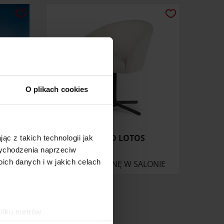
O plikach cookies
KRZESŁO LOTOS
ąc z takich technologii jak
 wychodzenia naprzeciw
ch danych i w jakich celach
ONIE
ZAPYTAJ O CENĘ W SALONIE
kilku metrów
ch (fingerprinting, czyli