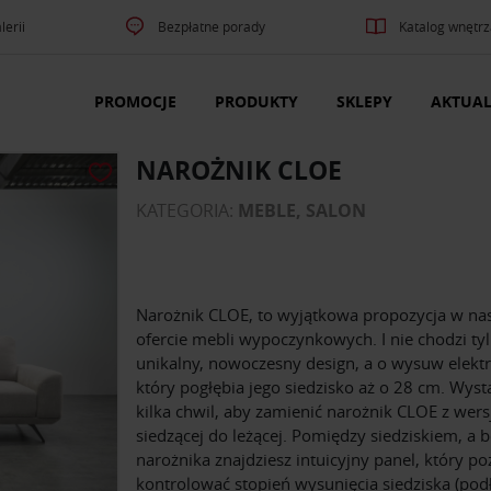
lerii
Bezpłatne porady
Katalog wnętrz
PROMOCJE
PRODUKTY
SKLEPY
AKTUAL
NAROŻNIK CLOE
KATEGORIA:
MEBLE, SALON
Narożnik CLOE, to wyjątkowa propozycja w nas
ofercie mebli wypoczynkowych. I nie chodzi ty
unikalny, nowoczesny design, a o wysuw elektr
który pogłębia jego siedzisko aż o 28 cm. Wyst
kilka chwil, aby zamienić narożnik CLOE z wers
siedzącej do leżącej. Pomiędzy siedziskiem, a 
narożnika znajdziesz intuicyjny panel, który po
kontrolować stopień wysunięcia siedziska (pod