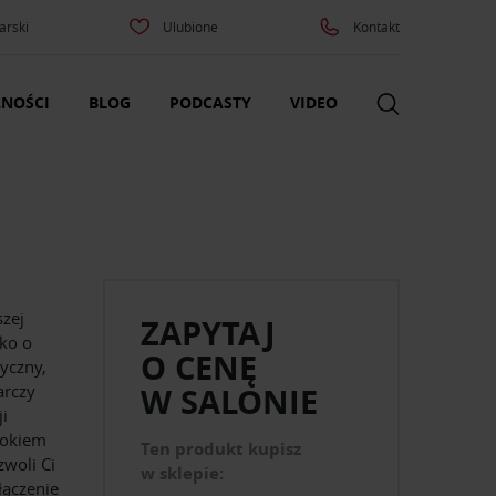
arski
Ulubione
Kontakt
NOŚCI
BLOG
PODCASTY
VIDEO
zej
ZAPYTAJ
lko o
O CENĘ
yczny,
arczy
W SALONIE
ji
bokiem
Ten produkt kupisz
zwoli Ci
w sklepie:
łączenie