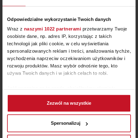
Odpowiedzialne wykorzystanie Twoich danych
Wraz z
naszymi 1022 partnerami
przetwarzamy Twoje
osobiste dane, np. adres IP, korzystając z takich
technologii jak pliki cookie, w celu wyświetlania
spersonalizowanych reklam i treści, analizowania tychże,
wychodzenia naprzeciw oczekiwaniom użytkowników i
rozwoju produktów. Masz wybór odnośnie tego, kto
używa Twoich danych i w jakich celach to robi.
NOWOCZESNY STOLIK
BOCZNY KEMI SH
Jeśli wyrazisz na to zgodę, chcielibyśmy również:
789 ZŁ
Gromadzić dane dotyczące Twojej lokalizacji
Zezwól na wszystkie
geograficznej z dokładnością nawet do kilku metrów
Identyfikować Twoje urządzenie, aktywnie
analizując charakteryzującego je zbiory danych
Spersonalizuj
(fingerprinting, czyli wirtualny odcisk palca)
Dowiedz się więcej odnośnie tego, jak Twoje osobiste