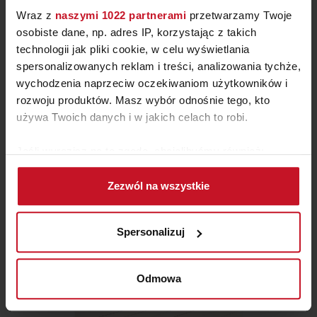
Wraz z
naszymi 1022 partnerami
przetwarzamy Twoje
osobiste dane, np. adres IP, korzystając z takich
technologii jak pliki cookie, w celu wyświetlania
spersonalizowanych reklam i treści, analizowania tychże,
KUCHNIA BORNHOLM
wychodzenia naprzeciw oczekiwaniom użytkowników i
rozwoju produktów. Masz wybór odnośnie tego, kto
ZAPYTAJ O CENĘ W SALONIE
używa Twoich danych i w jakich celach to robi.
Jeśli wyrazisz na to zgodę, chcielibyśmy również:
Gromadzić dane dotyczące Twojej lokalizacji
Zezwól na wszystkie
geograficznej z dokładnością nawet do kilku metrów
Identyfikować Twoje urządzenie, aktywnie
analizując charakteryzującego je zbiory danych
Spersonalizuj
(fingerprinting, czyli wirtualny odcisk palca)
Dowiedz się więcej odnośnie tego, jak Twoje osobiste
dane są przetwarzane oraz ustaw własne preferencje w
Odmowa
sekcji szczegółów
. W Deklaracji plików cookie możesz
zmienić lub wycofać swoją zgodę w dowolnej chwili.