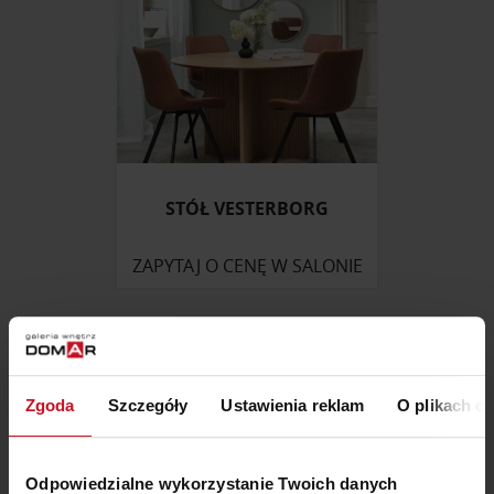
STÓŁ VESTERBORG
ZAPYTAJ O CENĘ W SALONIE
Zgoda
Szczegóły
Ustawienia reklam
O plikach c
Odpowiedzialne wykorzystanie Twoich danych