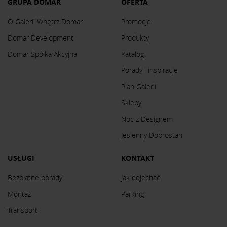
GRUPA DOMAR
OFERTA
O Galerii Wnętrz Domar
Promocje
Domar Development
Produkty
Domar Spółka Akcyjna
Katalog
Porady i inspiracje
Plan Galerii
Sklepy
Noc z Designem
Jesienny Dobrostan
USŁUGI
KONTAKT
Bezpłatne porady
Jak dojechać
Montaż
Parking
Transport