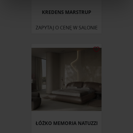
Wykorzystujemy pliki cookie do spersonalizowania treści
KREDENS MARSTRUP
i reklam, aby oferować funkcje społecznościowe i
analizować ruch w naszej witrynie. Informacje o tym, jak
ZAPYTAJ O CENĘ W SALONIE
korzystasz z naszej witryny, udostępniamy partnerom
społecznościowym, reklamowym i analitycznym.
Partnerzy mogą połączyć te informacje z innymi danymi
otrzymanymi od Ciebie lub uzyskanymi podczas
korzystania z ich usług.
ŁÓŻKO MEMORIA NATUZZI