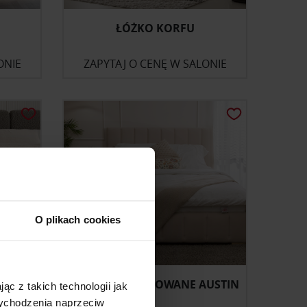
ŁÓŻKO KORFU
ONIE
ZAPYTAJ O CENĘ W SALONIE
O plikach cookies
O
ŁÓŻKO TAPICEROWANE AUSTIN
ąc z takich technologii jak
 wychodzenia naprzeciw