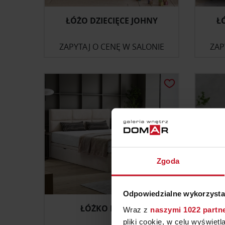
ŁÓŻO DZIECIĘCE JOHNY
Ł
ZAPYTAJ O CENĘ W SALONIE
ZAP
Zgoda
Odpowiedzialne wykorzysta
ŁÓŻKO NEVADA
R
Wraz z
naszymi 1022 partn
pliki cookie, w celu wyświet