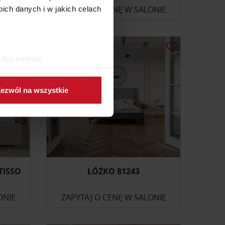
ONIE
ZAPYTAJ O CENĘ W SALONIE
ch danych i w jakich celach
kilku metrów
ch (fingerprinting, czyli
ezwól na wszystkie
sne preferencje w
sekcji
j chwili.
ołecznościowe i analizować
artnerom społecznościowym,
anymi od Ciebie lub
TISSO
ŁÓŻKO 81243
ONIE
ZAPYTAJ O CENĘ W SALONIE