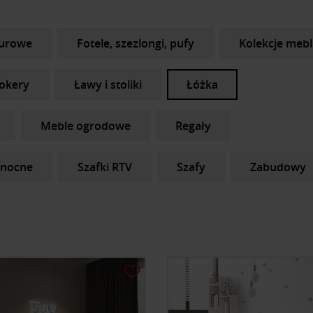
iurowe
Fotele, szezlongi, pufy
Kolekcje mebl
hokery
Ławy i stoliki
Łóżka
Meble ogrodowe
Regały
 nocne
Szafki RTV
Szafy
Zabudowy