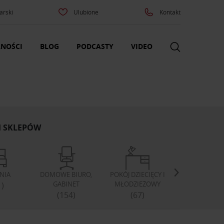
arski
Ulubione
Kontakt
NOŚCI
BLOG
PODCASTY
VIDEO
H SKLEPÓW
LNIA
DOMOWE BIURO,
POKÓJ DZIECIĘCY I
SZAFY I GARD
GABINET
MŁODZIEŻOWY
1)
(46)
(154)
(67)