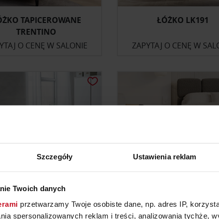
ÓŻKO TAPICEROWANE
ŁÓŻKO LK191
TRENTINO
YTAJ O CENĘ W SALONIE
ZAPYTAJ O CENĘ W SAL
Szczegóły
Ustawienia reklam
nie Twoich danych
AMA ŁÓŻKA OLSKER
ŁÓŻKO DELICANT
erami
przetwarzamy Twoje osobiste dane, np. adres IP, korzystaj
lania spersonalizowanych reklam i treści, analizowania tychże,