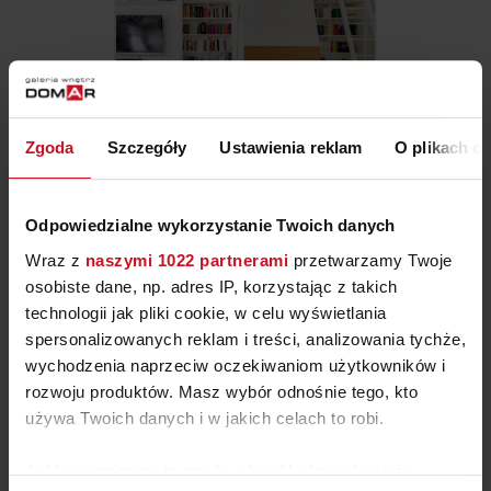
Zgoda
Szczegóły
Ustawienia reklam
O plikach c
ZABUDOWA PORTOFINO
Odpowiedzialne wykorzystanie Twoich danych
ZAPYTAJ O CENĘ W SALONIE
Wraz z
naszymi 1022 partnerami
przetwarzamy Twoje
osobiste dane, np. adres IP, korzystając z takich
technologii jak pliki cookie, w celu wyświetlania
spersonalizowanych reklam i treści, analizowania tychże,
wychodzenia naprzeciw oczekiwaniom użytkowników i
rozwoju produktów. Masz wybór odnośnie tego, kto
używa Twoich danych i w jakich celach to robi.
Jeśli wyrazisz na to zgodę, chcielibyśmy również: