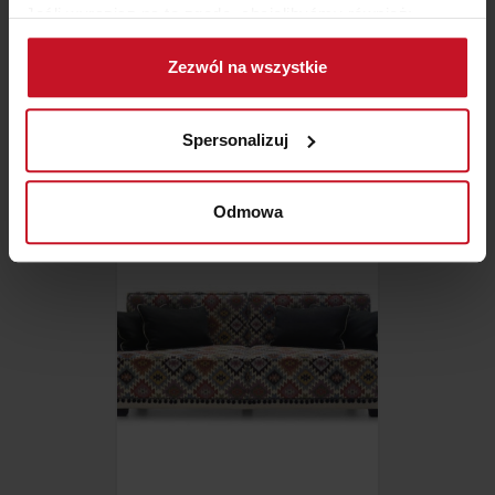
Jeśli wyrazisz na to zgodę, chcielibyśmy również:
Gromadzić dane dotyczące Twojej lokalizacji
Zezwól na wszystkie
geograficznej z dokładnością nawet do kilku metrów
KOMPLET WYPOCZYNKOWY
Identyfikować Twoje urządzenie, aktywnie
GONDOLIERE
analizując charakteryzującego je zbiory danych
Spersonalizuj
(fingerprinting, czyli wirtualny odcisk palca)
ZAPYTAJ O CENĘ W SALONIE
Dowiedz się więcej odnośnie tego, jak Twoje osobiste
dane są przetwarzane oraz ustaw własne preferencje w
Odmowa
sekcji szczegółów
. W Deklaracji plików cookie możesz
zmienić lub wycofać swoją zgodę w dowolnej chwili.
Wykorzystujemy pliki cookie do spersonalizowania treści
i reklam, aby oferować funkcje społecznościowe i
analizować ruch w naszej witrynie. Informacje o tym, jak
korzystasz z naszej witryny, udostępniamy partnerom
społecznościowym, reklamowym i analitycznym.
Partnerzy mogą połączyć te informacje z innymi danymi
otrzymanymi od Ciebie lub uzyskanymi podczas