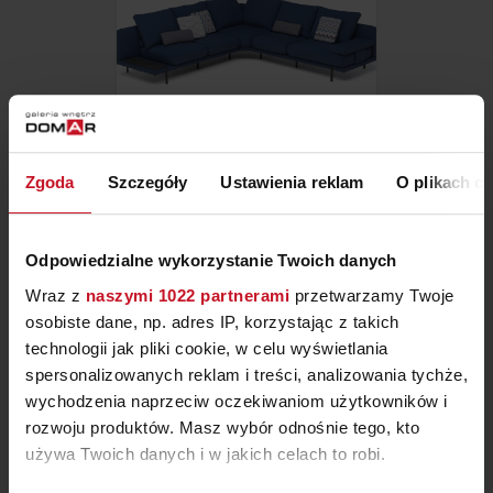
NAROŻNIK TIVOLI
Zgoda
Szczegóły
Ustawienia reklam
O plikach c
ZAPYTAJ O CENĘ W SALONIE
Odpowiedzialne wykorzystanie Twoich danych
Wraz z
naszymi 1022 partnerami
przetwarzamy Twoje
osobiste dane, np. adres IP, korzystając z takich
technologii jak pliki cookie, w celu wyświetlania
spersonalizowanych reklam i treści, analizowania tychże,
wychodzenia naprzeciw oczekiwaniom użytkowników i
rozwoju produktów. Masz wybór odnośnie tego, kto
używa Twoich danych i w jakich celach to robi.