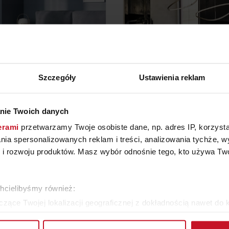
Szczegóły
Ustawienia reklam
nie Twoich danych
ŁÓŻKO KUSENO
STÓŁ TYRON WOO
erami
przetwarzamy Twoje osobiste dane, np. adres IP, korzystaj
YTAJ O CENĘ W SALONIE
ZAPYTAJ O CENĘ W SAL
lania spersonalizowanych reklam i treści, analizowania tychże,
 rozwoju produktów. Masz wybór odnośnie tego, kto używa Twoi
ZOBACZ WSZYSTKIE PRODUKTY
chcielibyśmy również:
zące Twojej lokalizacji geograficznej z dokładnością nawet do 
rządzenie, aktywnie analizując charakteryzującego je zbiory dany