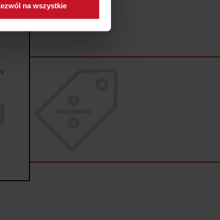
ezwól na wszystkie
sne preferencje w
sekcji
j chwili.
ołecznościowe i analizować
e
artnerom społecznościowym,
anymi od Ciebie lub
li