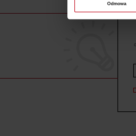
Odmowa
Dowiedz się więcej odnośnie
szczegółów
. W Deklaracji 
Wykorzystujemy pliki cookie 
ruch w naszej witrynie. Inf
reklamowym i analitycznym. 
G
uzyskanymi podczas korzysta