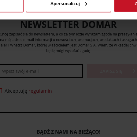
Spersonalizuj
Z
 tego, jak Twoje osobiste dane są przetwarzane oraz ustaw wła
plików cookie możesz zmienić lub wycofać swoją zgodę w dowolne
NEWSLETTER DOMAR
do spersonalizowania treści i reklam, aby oferować funkcje sp
Chcę zapisać się do newslettera, a co za tym idzie wyrażam zgodę na przesyłani
ormacje o tym, jak korzystasz z naszej witryny, udostępniamy p
na mój adres e-mail informacji o nowościach, promocjach, produktach i usługach
Partnerzy mogą połączyć te informacje z innymi danymi otrzym
alerii Wnętrz Domar, której właścicielem jest Domar S.A. Wiem, że w każdej chwi
będę mógł wycofać zgodę.
nia z ich usług.
ZAPISZ SIĘ
Akceptuję
regulamin
BĄDŹ Z NAMI NA BIEŻĄCO!