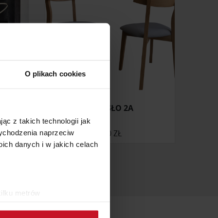
O plikach cookies
D
KRZESŁO 2A
ąc z takich technologii jak
ONIE
650 ZŁ
 wychodzenia naprzeciw
ch danych i w jakich celach
kilku metrów
ch (fingerprinting, czyli