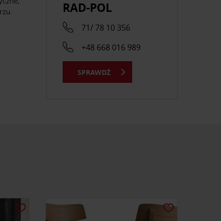
yczne,
RAD-POL
rzu.
71/ 78 10 356
+48 668 016 989
SPRAWDŹ