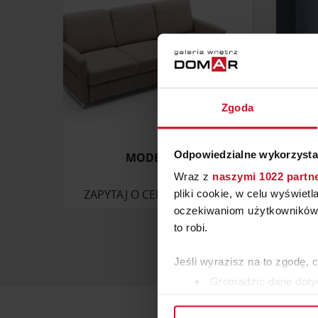
Zgoda
Odpowiedzialne wykorzysta
MODEL YES
Wraz z
naszymi 1022 partn
ZAPYTAJ O CENĘ W SALONIE
ZAP
pliki cookie, w celu wyświet
oczekiwaniom użytkowników i
to robi.
Jeśli wyrazisz na to zgodę, 
Gromadzić dane dotyc
Identyfikować Twoje u
wirtualny odcisk palca)