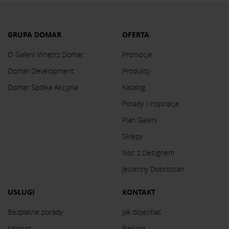
GRUPA DOMAR
OFERTA
O Galerii Wnętrz Domar
Promocje
Domar Development
Produkty
Domar Spółka Akcyjna
Katalog
Porady i inspiracje
Plan Galerii
Sklepy
Noc z Designem
Jesienny Dobrostan
USŁUGI
KONTAKT
Bezpłatne porady
Jak dojechać
Montaż
Parking