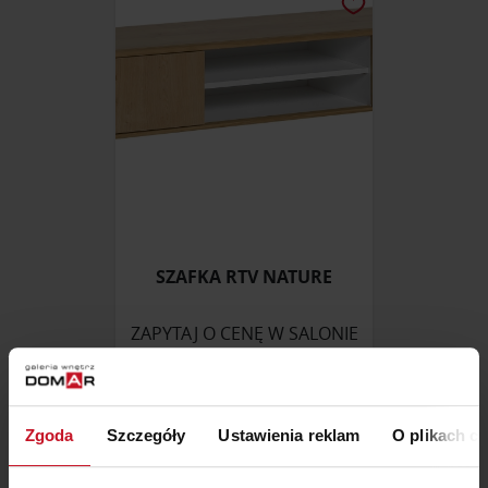
SZAFKA RTV NATURE
ZAPYTAJ O CENĘ W SALONIE
Zgoda
Szczegóły
Ustawienia reklam
O plikach c