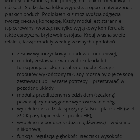
Moduły uniesione są nad podłogę na cienkich metalowych
nóżkach. Siedziska są lekko wypukłe, a oparcia utworzone z
płaskich poduch. Podłokietniki z możliwością odgięcia
tworzą ciekawą koncepcję. Każdy moduł jest starannie
tapicerowany, tworząc nie tylko wyjątkowy komfort, ale
także estetyczną bryłę wolnostojącą. Kreuj własną strefę
relaksu, łącząc moduły według własnych upodobań.
zestaw wypoczynkowy o budowie modułowej,
moduły zestawiane w dowolne układy lub
funkcjonujące jako niezależne meble. Każdy z
modułów wykończony tak, aby można było je ze sobą
zestawiać (lub – w razie potrzeby – przestawiać) w
pożądane układy,
moduł z przedłużonym siedziskiem (szezlong)
pozwalający na wygodne wyprostowanie nóg,
wypełnienie siedzisk: sprężyny faliste i pianka HR (w el.
X90K pasy tapicerskie i pianka HR),
wypełnienie poduszek (duża i lędźwiowa) – włóknina
silikonowa,
funkcja: regulacja głębokości siedzisk i wysokości