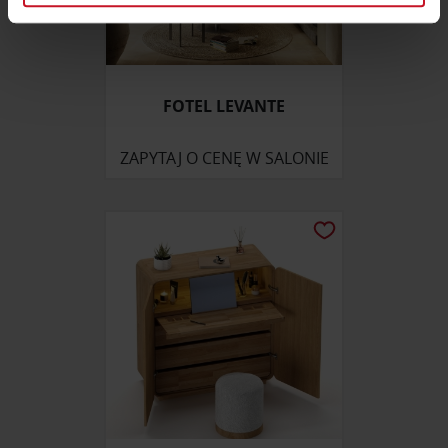
zmienić lub wycofać swoją zgodę w dowolnej chwili.
Wykorzystujemy pliki cookie do spersonalizowania treści
i reklam, aby oferować funkcje społecznościowe i
FOTEL LEVANTE
analizować ruch w naszej witrynie. Informacje o tym, jak
korzystasz z naszej witryny, udostępniamy partnerom
ZAPYTAJ O CENĘ W SALONIE
społecznościowym, reklamowym i analitycznym.
Partnerzy mogą połączyć te informacje z innymi danymi
otrzymanymi od Ciebie lub uzyskanymi podczas
korzystania z ich usług.