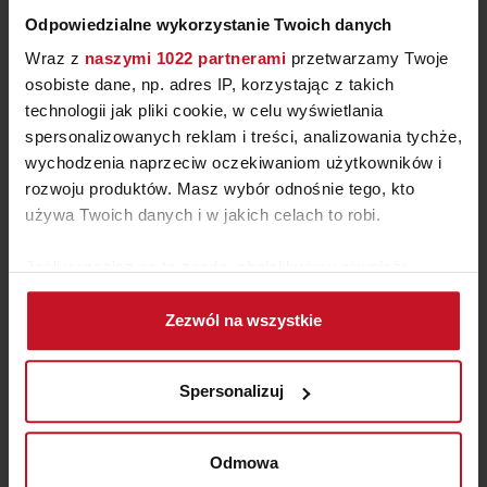
Odpowiedzialne wykorzystanie Twoich danych
Wraz z
naszymi 1022 partnerami
przetwarzamy Twoje
osobiste dane, np. adres IP, korzystając z takich
technologii jak pliki cookie, w celu wyświetlania
spersonalizowanych reklam i treści, analizowania tychże,
wychodzenia naprzeciw oczekiwaniom użytkowników i
rozwoju produktów. Masz wybór odnośnie tego, kto
FOTEL VOCALE
używa Twoich danych i w jakich celach to robi.
ZAPYTAJ O CENĘ W SALONIE
Jeśli wyrazisz na to zgodę, chcielibyśmy również:
Gromadzić dane dotyczące Twojej lokalizacji
Zezwól na wszystkie
geograficznej z dokładnością nawet do kilku metrów
Identyfikować Twoje urządzenie, aktywnie
analizując charakteryzującego je zbiory danych
Spersonalizuj
(fingerprinting, czyli wirtualny odcisk palca)
Dowiedz się więcej odnośnie tego, jak Twoje osobiste
dane są przetwarzane oraz ustaw własne preferencje w
Odmowa
sekcji szczegółów
. W Deklaracji plików cookie możesz