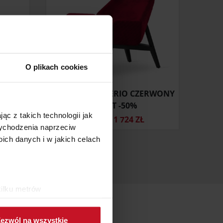
O plikach cookies
FOTEL USZAK SERIO CZERWONY
VELVET -50%
ąc z takich technologii jak
ONIE
3 449 ZŁ
1 724 ZŁ
 wychodzenia naprzeciw
ch danych i w jakich celach
kilku metrów
ch (fingerprinting, czyli
ezwól na wszystkie