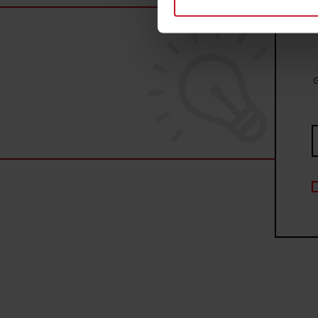
Dowiedz się więcej odnośnie
szczegółów
. W Deklaracji 
Wykorzystujemy pliki cookie 
ruch w naszej witrynie. Inf
G
reklamowym i analitycznym. 
uzyskanymi podczas korzysta