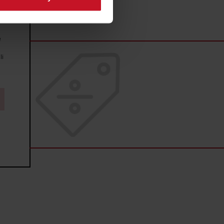
sne preferencje w
sekcji
j chwili.
e
ołecznościowe i analizować
artnerom społecznościowym,
li
anymi od Ciebie lub