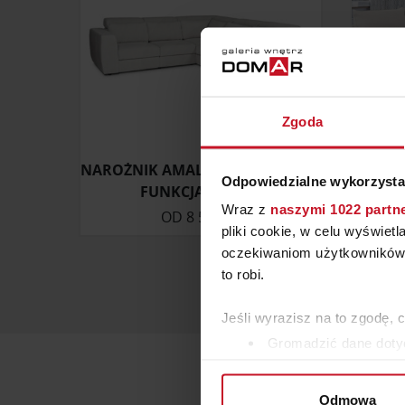
Zgoda
NAROŻNIK AMALFI MODUŁOWY Z
Odpowiedzialne wykorzysta
FUNKCJĄ RELAKS
Wraz z
naszymi 1022 partn
OD
8 550 ZŁ
ZAP
pliki cookie, w celu wyświet
oczekiwaniom użytkowników i
to robi.
Jeśli wyrazisz na to zgodę, 
Gromadzić dane dotyc
Identyfikować Twoje u
wirtualny odcisk palca)
Odmowa