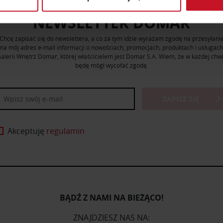
 tego, jak Twoje osobiste dane są przetwarzane oraz ustaw wła
plików cookie możesz zmienić lub wycofać swoją zgodę w dowolne
NEWSLETTER DOMAR
Chcę zapisać się do newslettera, a co za tym idzie wyrażam zgodę na przesyłani
do spersonalizowania treści i reklam, aby oferować funkcje sp
na mój adres e-mail informacji o nowościach, promocjach, produktach i usługach
ormacje o tym, jak korzystasz z naszej witryny, udostępniamy p
alerii Wnętrz Domar, której właścicielem jest Domar S.A. Wiem, że w każdej chwi
Partnerzy mogą połączyć te informacje z innymi danymi otrzym
będę mógł wycofać zgodę.
nia z ich usług.
ZAPISZ SIĘ
Akceptuję
regulamin
BĄDŹ Z NAMI NA BIEŻĄCO!
ZNAJDZIESZ NAS NA: