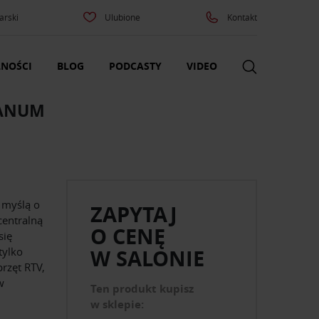
arski
Ulubione
Kontakt
NOŚCI
BLOG
PODCASTY
VIDEO
EANUM
 myślą o
ZAPYTAJ
centralną
O CENĘ
się
tylko
W SALONIE
rzęt RTV,
w
Ten produkt kupisz
w sklepie: