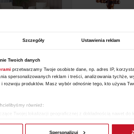
Szczegóły
Ustawienia reklam
SOFA IVA
WIESZAK 4050W
nie Twoich danych
erami
przetwarzamy Twoje osobiste dane, np. adres IP, korzystaj
YTAJ O CENĘ W SALONIE
ZAPYTAJ O CENĘ W SAL
lania spersonalizowanych reklam i treści, analizowania tychże,
 rozwoju produktów. Masz wybór odnośnie tego, kto używa Twoi
ZOBACZ WSZYSTKIE PRODUKTY
chcielibyśmy również:
zące Twojej lokalizacji geograficznej z dokładnością nawet do 
rządzenie, aktywnie analizując charakteryzującego je zbiory dany
Spersonalizuj
Z