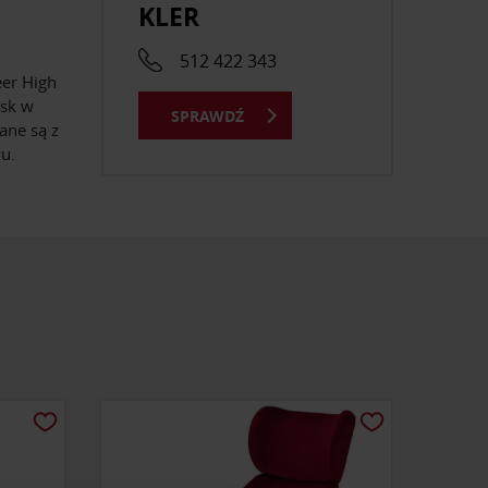
KLER
512 422 343
eer High
ysk w
SPRAWDŹ
ane są z
u.