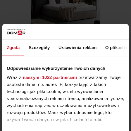
ŁÓŻKO ALABAMA MIX
Zgoda
Szczegóły
Ustawienia reklam
O plikach c
ZAPYTAJ O CENĘ W SALONIE
Odpowiedzialne wykorzystanie Twoich danych
Wraz z
naszymi 1022 partnerami
przetwarzamy Twoje
osobiste dane, np. adres IP, korzystając z takich
technologii jak pliki cookie, w celu wyświetlania
spersonalizowanych reklam i treści, analizowania tychże,
wychodzenia naprzeciw oczekiwaniom użytkowników i
rozwoju produktów. Masz wybór odnośnie tego, kto
używa Twoich danych i w jakich celach to robi.