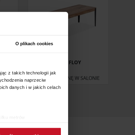
O plikach cookies
O
STÓŁ FLOY
ąc z takich technologii jak
ONIE
ZAPYTAJ O CENĘ W SALONIE
 wychodzenia naprzeciw
ch danych i w jakich celach
kilku metrów
ch (fingerprinting, czyli