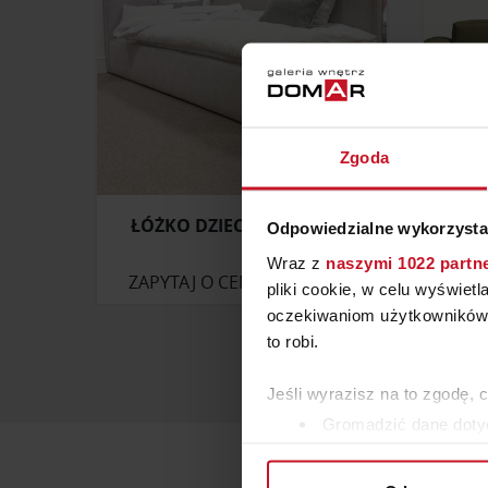
Zgoda
ŁÓŻKO DZIECIĘCE MILTON
NA
Odpowiedzialne wykorzysta
Wraz z
naszymi 1022 partn
ZAPYTAJ O CENĘ W SALONIE
ZAP
pliki cookie, w celu wyświet
oczekiwaniom użytkowników i
to robi.
Jeśli wyrazisz na to zgodę, 
Gromadzić dane dotyc
Identyfikować Twoje u
wirtualny odcisk palca)