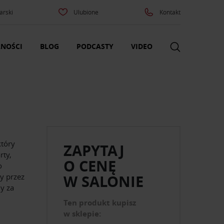
arski
Ulubione
Kontakt
NOŚCI
BLOG
PODCASTY
VIDEO
tóry
ZAPYTAJ
rty,
O CENĘ
o
y przez
W SALONIE
y za
Ten produkt kupisz
w sklepie: