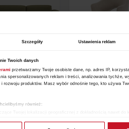
Szczegóły
Ustawienia reklam
ROŻNIK MOVED NIGHT
KRZESŁO GODA PR
nie Twoich danych
erami
przetwarzamy Twoje osobiste dane, np. adres IP, korzystaj
YTAJ O CENĘ W SALONIE
ZAPYTAJ O CENĘ W SAL
lania spersonalizowanych reklam i treści, analizowania tychże,
 rozwoju produktów. Masz wybór odnośnie tego, kto używa Twoi
ZOBACZ WSZYSTKIE PRODUKTY
chcielibyśmy również:
zące Twojej lokalizacji geograficznej z dokładnością nawet do 
rządzenie, aktywnie analizując charakteryzującego je zbiory dany