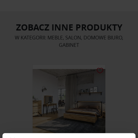
ZOBACZ INNE PRODUKTY
W KATEGORII: MEBLE, SALON, DOMOWE BIURO,
GABINET