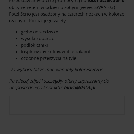
Przedstawiamy ofertę promocyjną na
fotel uszak Serio
obity velvetem w odcieniu żółtym (velvet SWAN-03).
Fotel Serio jest osadzony na czterech nóżkach w kolorze
czarnym. Poznaj jego zalety:
głębokie siedzisko
wysokie oparcie
podłokietniki
inspirowany kultowymi uszakami
ozdobne przeszycia na tyle
Do wyboru także inne warianty kolorystyczne
Po więcej zdjęć i szczegóły oferty zapraszamy do
bezpośredniego kontaktu:
biuro@dotd.pl