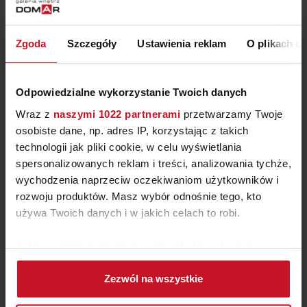
ŁÓŻKO PIK
Zgoda
Szczegóły
Ustawienia reklam
O plikach c
ZAPYTAJ O CENĘ W SALONIE
Odpowiedzialne wykorzystanie Twoich danych
Wraz z
naszymi 1022 partnerami
przetwarzamy Twoje
osobiste dane, np. adres IP, korzystając z takich
technologii jak pliki cookie, w celu wyświetlania
spersonalizowanych reklam i treści, analizowania tychże,
wychodzenia naprzeciw oczekiwaniom użytkowników i
rozwoju produktów. Masz wybór odnośnie tego, kto
używa Twoich danych i w jakich celach to robi.
Jeśli wyrazisz na to zgodę, chcielibyśmy również:
Gromadzić dane dotyczące Twojej lokalizacji
KOMODA Z FUNKCJĄ
Zezwól na wszystkie
geograficznej z dokładnością nawet do kilku metrów
TOALETKI Z FRONTEM W
Identyfikować Twoje urządzenie, aktywnie