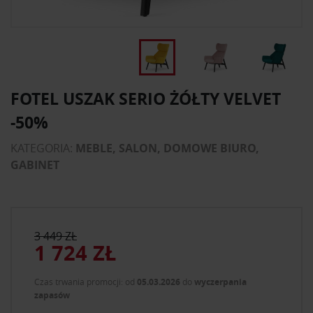
FOTEL USZAK SERIO ŻÓŁTY VELVET
-50%
KATEGORIA:
MEBLE, SALON, DOMOWE BIURO,
GABINET
3 449 ZŁ
1 724 ZŁ
Czas trwania promocji: od
05.03.2026
do
wyczerpania
zapasów