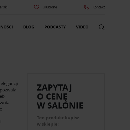
arski
Ulubione
Kontakt
NOŚCI
BLOG
PODCASTY
VIDEO
 elegancji
ZAPYTAJ
o pozwala
O CENĘ
zeb
ewnia
W SALONIE
do
Ten produkt kupisz
i
w sklepie: