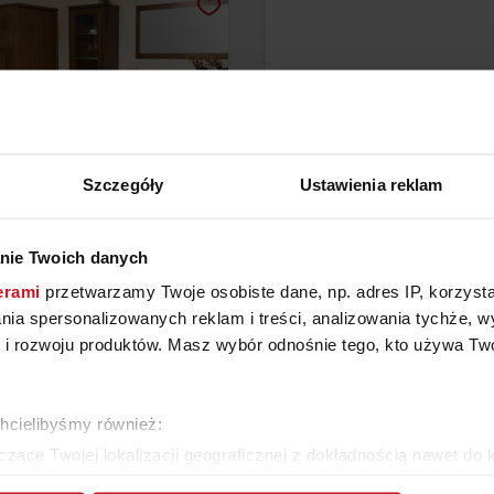
Szczegóły
Ustawienia reklam
nie Twoich danych
KOLEKCJA NOVA
STÓŁ OKRĄGŁY CONNUBI
erami
przetwarzamy Twoje osobiste dane, np. adres IP, korzystaj
lania spersonalizowanych reklam i treści, analizowania tychże,
YTAJ O CENĘ W SALONIE
ZAPYTAJ O CENĘ W SAL
 rozwoju produktów. Masz wybór odnośnie tego, kto używa Twoi
ZOBACZ WSZYSTKIE PRODUKTY
chcielibyśmy również:
zące Twojej lokalizacji geograficznej z dokładnością nawet do 
rządzenie, aktywnie analizując charakteryzującego je zbiory dany