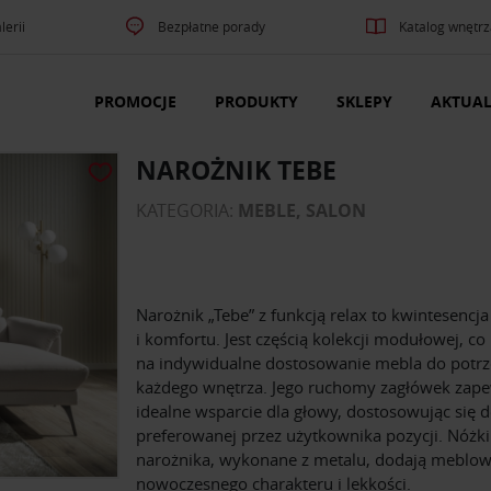
lerii
Bezpłatne porady
Katalog wnętrz
PROMOCJE
PRODUKTY
SKLEPY
AKTUAL
NAROŻNIK TEBE
KATEGORIA:
MEBLE, SALON
Narożnik „Tebe” z funkcją relax to kwintesencja
i komfortu. Jest częścią kolekcji modułowej, c
na indywidualne dostosowanie mebla do potr
każdego wnętrza. Jego ruchomy zagłówek zap
idealne wsparcie dla głowy, dostosowując się 
preferowanej przez użytkownika pozycji. Nóżki
narożnika, wykonane z metalu, dodają meblow
nowoczesnego charakteru i lekkości.