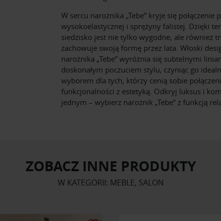
W sercu narożnika „Tebe” kryje się połączenie p
wysokoelastycznej i sprężyny falistej. Dzięki t
siedzisko jest nie tylko wygodne, ale również tr
zachowuje swoją formę przez lata. Włoski desi
narożnika „Tebe” wyróżnia się subtelnymi liniam
doskonałym poczuciem stylu, czyniąc go idea
wyborem dla tych, którzy cenią sobie połączen
funkcjonalności z estetyką. Odkryj luksus i ko
jednym – wybierz narożnik „Tebe” z funkcją rel
ZOBACZ INNE PRODUKTY
W KATEGORII: MEBLE, SALON