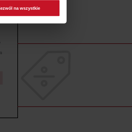
ezwól na wszystkie
sne preferencje w
sekcji
j chwili.
ołecznościowe i analizować
artnerom społecznościowym,
e
anymi od Ciebie lub
li