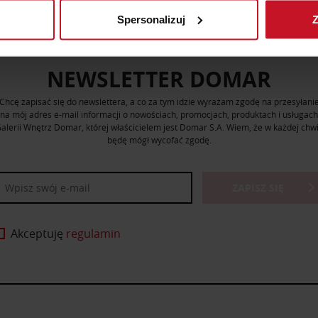
Spersonalizuj
Z
 tego, jak Twoje osobiste dane są przetwarzane oraz ustaw wła
plików cookie możesz zmienić lub wycofać swoją zgodę w dowolne
NEWSLETTER DOMAR
do spersonalizowania treści i reklam, aby oferować funkcje sp
ormacje o tym, jak korzystasz z naszej witryny, udostępniamy p
Chcę zapisać się do newslettera, a co za tym idzie wyrażam zgodę na przesyłani
Partnerzy mogą połączyć te informacje z innymi danymi otrzym
na mój adres e-mail informacji o nowościach, promocjach, produktach i usługach
alerii Wnętrz Domar, której właścicielem jest Domar S.A. Wiem, że w każdej chwi
nia z ich usług.
będę mógł wycofać zgodę.
ZAPISZ SIĘ
Akceptuję
regulamin