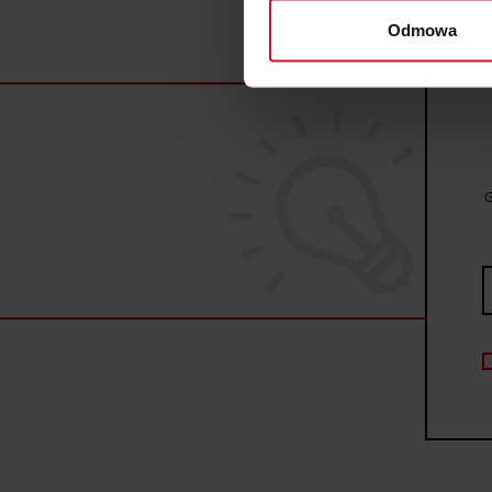
wirtualny odcisk palca)
Odmowa
Dowiedz się więcej odnośnie
szczegółów
. W Deklaracji 
Wykorzystujemy pliki cookie 
ruch w naszej witrynie. Inf
reklamowym i analitycznym. 
G
uzyskanymi podczas korzysta