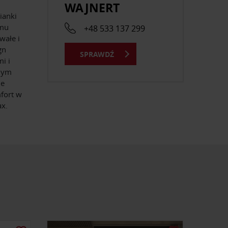
WAJNERT
ianki
emu
+48 533 137 299
wałe i
gn
SPRAWDŹ
i i
lnym
ie
mfort w
ax.