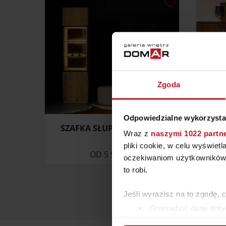
Zgoda
Odpowiedzialne wykorzysta
SZAFKA SŁUPEK MODESTA
Wraz z
naszymi 1022 partn
pliki cookie, w celu wyświet
OD
5 900 ZŁ
ZAP
oczekiwaniom użytkowników i
to robi.
Jeśli wyrazisz na to zgodę, 
Gromadzić dane dotyc
Identyfikować Twoje u