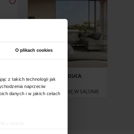
O plikach cookies
A DIX
SOFA DUCA
ąc z takich technologii jak
 wychodzenia naprzeciw
ONIE
ZAPYTAJ O CENĘ W SALONIE
ch danych i w jakich celach
kilku metrów
ch (fingerprinting, czyli