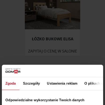
ŁÓŻKO BUKOWE ELISA
ZAPYTAJ O CENĘ W SALONIE
Zgoda
Szczegóły
Ustawienia reklam
O plikach c
Odpowiedzialne wykorzystanie Twoich danych