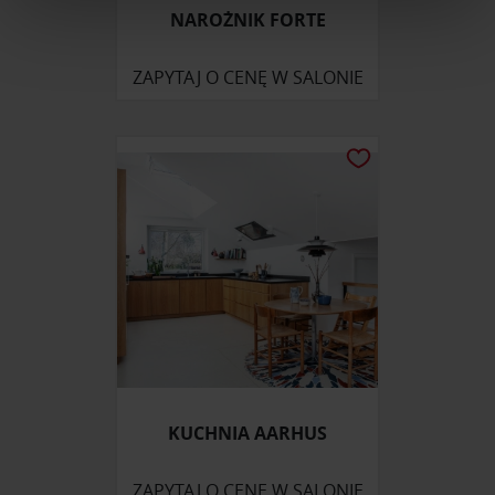
NAROŻNIK FORTE
Wykorzystujemy pliki cookie do spersonalizowania treści
i reklam, aby oferować funkcje społecznościowe i
ZAPYTAJ O CENĘ W SALONIE
analizować ruch w naszej witrynie. Informacje o tym, jak
korzystasz z naszej witryny, udostępniamy partnerom
społecznościowym, reklamowym i analitycznym.
Partnerzy mogą połączyć te informacje z innymi danymi
otrzymanymi od Ciebie lub uzyskanymi podczas
korzystania z ich usług.
KUCHNIA AARHUS
ZAPYTAJ O CENĘ W SALONIE