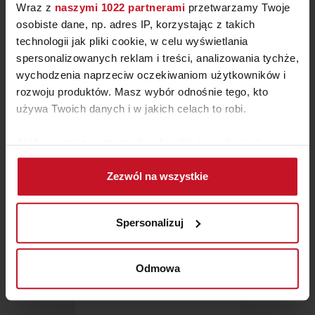
Wraz z
naszymi 1022 partnerami
przetwarzamy Twoje
osobiste dane, np. adres IP, korzystając z takich
technologii jak pliki cookie, w celu wyświetlania
spersonalizowanych reklam i treści, analizowania tychże,
STÓŁ PAPEL WOOD
wychodzenia naprzeciw oczekiwaniom użytkowników i
rozwoju produktów. Masz wybór odnośnie tego, kto
ZAPYTAJ O CENĘ W SALONIE
używa Twoich danych i w jakich celach to robi.
Jeśli wyrazisz na to zgodę, chcielibyśmy również:
Gromadzić dane dotyczące Twojej lokalizacji
Zezwól na wszystkie
geograficznej z dokładnością nawet do kilku metrów
Identyfikować Twoje urządzenie, aktywnie
analizując charakteryzującego je zbiory danych
Spersonalizuj
(fingerprinting, czyli wirtualny odcisk palca)
Dowiedz się więcej odnośnie tego, jak Twoje osobiste
dane są przetwarzane oraz ustaw własne preferencje w
Odmowa
sekcji szczegółów
. W Deklaracji plików cookie możesz
zmienić lub wycofać swoją zgodę w dowolnej chwili.