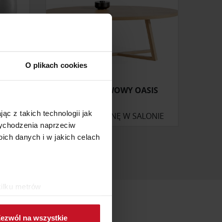
O plikach cookies
STOLIK KAWOWY OASIS
ąc z takich technologii jak
ONIE
ZAPYTAJ O CENĘ W SALONIE
 wychodzenia naprzeciw
ch danych i w jakich celach
kilku metrów
ch (fingerprinting, czyli
ezwól na wszystkie