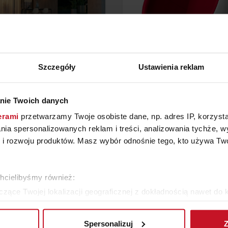
Szczegóły
Ustawienia reklam
AW MEBLI OGRODOWYCH
FOTEL GALLIPOLI
nie Twoich danych
PARADISO
erami
przetwarzamy Twoje osobiste dane, np. adres IP, korzystaj
YTAJ O CENĘ W SALONIE
ZAPYTAJ O CENĘ W SAL
lania spersonalizowanych reklam i treści, analizowania tychże,
 rozwoju produktów. Masz wybór odnośnie tego, kto używa Twoi
ZOBACZ WSZYSTKIE PRODUKTY
chcielibyśmy również:
zące Twojej lokalizacji geograficznej z dokładnością nawet do 
rządzenie, aktywnie analizując charakteryzującego je zbiory dany
Spersonalizuj
Z