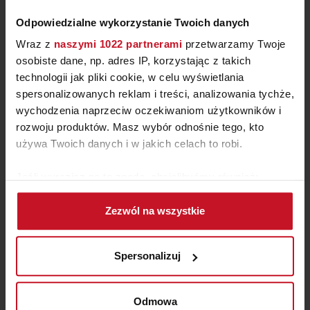
Odpowiedzialne wykorzystanie Twoich danych
Wraz z
naszymi 1022 partnerami
przetwarzamy Twoje
osobiste dane, np. adres IP, korzystając z takich
technologii jak pliki cookie, w celu wyświetlania
spersonalizowanych reklam i treści, analizowania tychże,
wychodzenia naprzeciw oczekiwaniom użytkowników i
rozwoju produktów. Masz wybór odnośnie tego, kto
STÓŁ MOROSA
używa Twoich danych i w jakich celach to robi.
ZAPYTAJ O CENĘ W SALONIE
Jeśli wyrazisz na to zgodę, chcielibyśmy również:
Gromadzić dane dotyczące Twojej lokalizacji
Zezwól na wszystkie
geograficznej z dokładnością nawet do kilku metrów
Identyfikować Twoje urządzenie, aktywnie
analizując charakteryzującego je zbiory danych
Spersonalizuj
(fingerprinting, czyli wirtualny odcisk palca)
Dowiedz się więcej odnośnie tego, jak Twoje osobiste
dane są przetwarzane oraz ustaw własne preferencje w
Odmowa