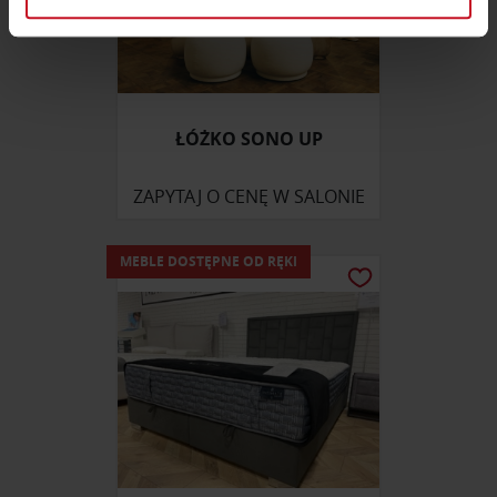
sekcji szczegółów
. W Deklaracji plików cookie możesz
zmienić lub wycofać swoją zgodę w dowolnej chwili.
Wykorzystujemy pliki cookie do spersonalizowania treści
i reklam, aby oferować funkcje społecznościowe i
ŁÓŻKO SONO UP
analizować ruch w naszej witrynie. Informacje o tym, jak
korzystasz z naszej witryny, udostępniamy partnerom
ZAPYTAJ O CENĘ W SALONIE
społecznościowym, reklamowym i analitycznym.
Partnerzy mogą połączyć te informacje z innymi danymi
otrzymanymi od Ciebie lub uzyskanymi podczas
MEBLE DOSTĘPNE OD RĘKI
korzystania z ich usług.