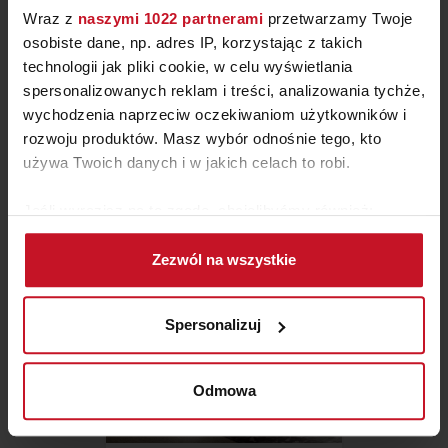
Wraz z
naszymi 1022 partnerami
przetwarzamy Twoje
osobiste dane, np. adres IP, korzystając z takich
technologii jak pliki cookie, w celu wyświetlania
spersonalizowanych reklam i treści, analizowania tychże,
SOFA BERGEN
wychodzenia naprzeciw oczekiwaniom użytkowników i
rozwoju produktów. Masz wybór odnośnie tego, kto
4 565 ZŁ
3 900 ZŁ
używa Twoich danych i w jakich celach to robi.
Jeśli wyrazisz na to zgodę, chcielibyśmy również:
Gromadzić dane dotyczące Twojej lokalizacji
Zezwól na wszystkie
geograficznej z dokładnością nawet do kilku metrów
Identyfikować Twoje urządzenie, aktywnie
analizując charakteryzującego je zbiory danych
Spersonalizuj
(fingerprinting, czyli wirtualny odcisk palca)
Dowiedz się więcej odnośnie tego, jak Twoje osobiste
dane są przetwarzane oraz ustaw własne preferencje w
Odmowa
sekcji szczegółów
. W Deklaracji plików cookie możesz
zmienić lub wycofać swoją zgodę w dowolnej chwili.