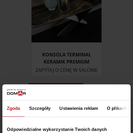
KONSOLA TERMINAL
KERAMIK PREMIUM
ZAPYTAJ O CENĘ W SALONIE
MEBLE DOSTĘPNE OD RĘKI
Zgoda
Szczegóły
Ustawienia reklam
O plikach c
Odpowiedzialne wykorzystanie Twoich danych