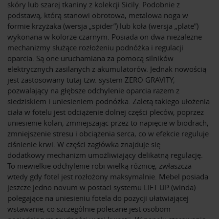
skóry lub szarej tkaniny z kolekcji Sicily. Podobnie z
podstawą, którą stanowi obrotowa, metalowa noga w
formie krzyżaka (wersja „spider”) lub koła (wersja „plate”)
wykonana w kolorze czarnym. Posiada on dwa niezależne
mechanizmy służące rozłożeniu podnóżka i regulacji
oparcia. Są one uruchamiana za pomocą silników
elektrycznych zasilanych z akumulatorów. Jednak nowością
jest zastosowany tutaj tzw. system ZERO GRAVITY,
pozwalający na głębsze odchylenie oparcia razem z
siedziskiem i uniesieniem podnóżka. Zaletą takiego ułożenia
ciała w fotelu jest odciążenie dolnej części pleców, poprzez
uniesienie kolan, zmniejszając przez to napięcie w biodrach,
zmniejszenie stresu i obciążenia serca, co w efekcie reguluje
ciśnienie krwi. W części zagłówka znajduje się
dodatkowy mechanizm umożliwiający delikatną regulację.
To niewielkie odchylenie robi wielką różnicę, zwłaszcza
wtedy gdy fotel jest rozłożony maksymalnie. Mebel posiada
jeszcze jedno novum w postaci systemu LIFT UP (winda)
polegające na uniesieniu fotela do pozycji ułatwiającej
wstawanie, co szczególnie polecane jest osobom