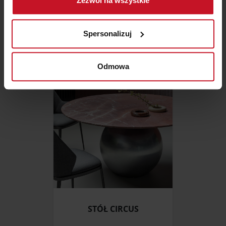
Zezwól na wszystkie
geograficznej z dokładnością nawet do kilku metrów
Identyfikować Twoje urządzenie, aktywnie
KOMODA APELLE
analizując charakteryzującego je zbiory danych
Spersonalizuj
(fingerprinting, czyli wirtualny odcisk palca)
ZAPYTAJ O CENĘ W SALONIE
Dowiedz się więcej odnośnie tego, jak Twoje osobiste
dane są przetwarzane oraz ustaw własne preferencje w
Odmowa
sekcji szczegółów
. W Deklaracji plików cookie możesz
zmienić lub wycofać swoją zgodę w dowolnej chwili.
Wykorzystujemy pliki cookie do spersonalizowania treści
i reklam, aby oferować funkcje społecznościowe i
analizować ruch w naszej witrynie. Informacje o tym, jak
korzystasz z naszej witryny, udostępniamy partnerom
społecznościowym, reklamowym i analitycznym.
Partnerzy mogą połączyć te informacje z innymi danymi
otrzymanymi od Ciebie lub uzyskanymi podczas
korzystania z ich usług.
STÓŁ CIRCUS