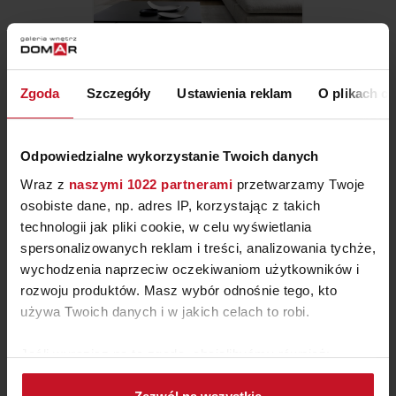
Zgoda
Szczegóły
Ustawienia reklam
O plikach c
NAROŻNIK GEMMA
ZAPYTAJ O CENĘ W SALONIE
Odpowiedzialne wykorzystanie Twoich danych
Wraz z
naszymi 1022 partnerami
przetwarzamy Twoje
osobiste dane, np. adres IP, korzystając z takich
technologii jak pliki cookie, w celu wyświetlania
spersonalizowanych reklam i treści, analizowania tychże,
wychodzenia naprzeciw oczekiwaniom użytkowników i
rozwoju produktów. Masz wybór odnośnie tego, kto
używa Twoich danych i w jakich celach to robi.
Jeśli wyrazisz na to zgodę, chcielibyśmy również:
Gromadzić dane dotyczące Twojej lokalizacji