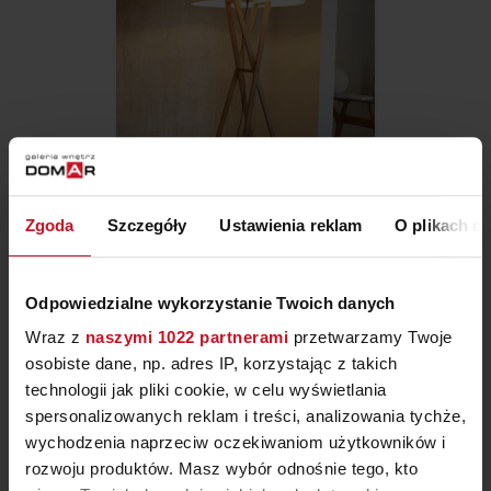
Zgoda
Szczegóły
Ustawienia reklam
O plikach c
LAMPA PODŁOGOWA CALA
Odpowiedzialne wykorzystanie Twoich danych
ZAPYTAJ O CENĘ W SALONIE
Wraz z
naszymi 1022 partnerami
przetwarzamy Twoje
osobiste dane, np. adres IP, korzystając z takich
technologii jak pliki cookie, w celu wyświetlania
spersonalizowanych reklam i treści, analizowania tychże,
wychodzenia naprzeciw oczekiwaniom użytkowników i
rozwoju produktów. Masz wybór odnośnie tego, kto