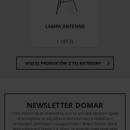
otrzymanymi od Ciebie lub uzyskanymi podczas
korzystania z ich usług.
LAMPA ANTENNE
1 199 ZŁ
WIĘCEJ PRODUKTÓW Z TEJ KATEGORII
NEWSLETTER DOMAR
Chcę zapisać się do newslettera, a co za tym idzie wyrażam zgodę
na przesyłanie na mój adres e-mail informacji o nowościach,
promocjach, produktach i usługach Galerii Wnętrz Domar, której
właścicielem jest Domar S.A. Wiem, że w każdej chwili będę mógł