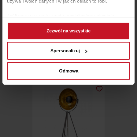
używa Twoich danych i w jakich celach to robi.
Jeśli wyrazisz na to zgodę, chcielibyśmy również:
Gromadzić dane dotyczące Twojej lokalizacji
Zezwól na wszystkie
geograficznej z dokładnością nawet do kilku metrów
Identyfikować Twoje urządzenie, aktywnie
analizując charakteryzującego je zbiory danych
LAMPA WISZĄCA FILIPA
Spersonalizuj
(fingerprinting, czyli wirtualny odcisk palca)
Dowiedz się więcej odnośnie tego, jak Twoje osobiste
ZAPYTAJ O CENĘ W SALONIE
dane są przetwarzane oraz ustaw własne preferencje w
Odmowa
sekcji szczegółów
. W Deklaracji plików cookie możesz
zmienić lub wycofać swoją zgodę w dowolnej chwili.
Wykorzystujemy pliki cookie do spersonalizowania treści
i reklam, aby oferować funkcje społecznościowe i
analizować ruch w naszej witrynie. Informacje o tym, jak
korzystasz z naszej witryny, udostępniamy partnerom
społecznościowym, reklamowym i analitycznym.
Partnerzy mogą połączyć te informacje z innymi danymi