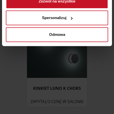
Zezwól na wszystkie
geograficznej z dokładnością nawet do kilku metrów
ZAPYTAJ O CENĘ W SALONIE
Identyfikować Twoje urządzenie, aktywnie
analizując charakteryzującego je zbiory danych
Spersonalizuj
(fingerprinting, czyli wirtualny odcisk palca)
Dowiedz się więcej odnośnie tego, jak Twoje osobiste
dane są przetwarzane oraz ustaw własne preferencje w
Odmowa
sekcji szczegółów
. W Deklaracji plików cookie możesz
zmienić lub wycofać swoją zgodę w dowolnej chwili.
Wykorzystujemy pliki cookie do spersonalizowania treści
i reklam, aby oferować funkcje społecznościowe i
analizować ruch w naszej witrynie. Informacje o tym, jak
korzystasz z naszej witryny, udostępniamy partnerom
społecznościowym, reklamowym i analitycznym.
KINKIET LUNO K CHORS
Partnerzy mogą połączyć te informacje z innymi danymi
otrzymanymi od Ciebie lub uzyskanymi podczas
korzystania z ich usług.
ZAPYTAJ O CENĘ W SALONIE