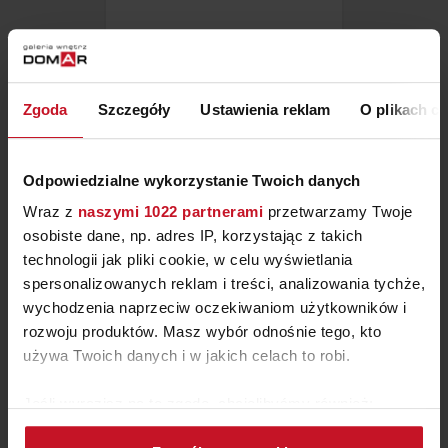
LAMPA PODŁOGOWA
KUNDALINI KUSHI
ZAPYTAJ O CENĘ W SALONIE
Zgoda
Szczegóły
Ustawienia reklam
O plikach c
Odpowiedzialne wykorzystanie Twoich danych
Wraz z
naszymi 1022 partnerami
przetwarzamy Twoje
osobiste dane, np. adres IP, korzystając z takich
technologii jak pliki cookie, w celu wyświetlania
spersonalizowanych reklam i treści, analizowania tychże,
wychodzenia naprzeciw oczekiwaniom użytkowników i
rozwoju produktów. Masz wybór odnośnie tego, kto
używa Twoich danych i w jakich celach to robi.
Jeśli wyrazisz na to zgodę, chcielibyśmy również:
WISZĄCA LAMPA SENAI
Gromadzić dane dotyczące Twojej lokalizacji