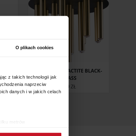
O plikach cookies
PLAFON STALACTITE BLACK-
ąc z takich technologii jak
BRASS
 wychodzenia naprzeciw
ONIE
899 ZŁ
ch danych i w jakich celach
kilku metrów
ch (fingerprinting, czyli