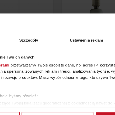
Szczegóły
Ustawienia reklam
nie Twoich danych
MPA WISZĄCA PASTELO
LAMPA PIGALLE
erami
przetwarzamy Twoje osobiste dane, np. adres IP, korzystaj
SOLLUX LIGHTING
lania spersonalizowanych reklam i treści, analizowania tychże,
OD
99 ZŁ
ZAPYTAJ O CENĘ W SAL
 rozwoju produktów. Masz wybór odnośnie tego, kto używa Twoi
WIĘCEJ PRODUKTÓW Z TEJ KATEGORII
chcielibyśmy również:
zące Twojej lokalizacji geograficznej z dokładnością nawet do 
rządzenie, aktywnie analizując charakteryzującego je zbiory dany