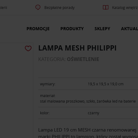
lerii
Bezpłatne porady
Katalog wnętrz
PROMOCJE
PRODUKTY
SKLEPY
AKTUAL
LAMPA MESH PHILIPPI
KATEGORIA:
OŚWIETLENIE
wymiary:
19,5 x 19,5 x 19,0 cm
materiał:
stal malowana proszkowo, szkło, żarówka led na baterie
kolor:
czarny
Lampa LED 19 cm MESH czarna renomowanej
marki PHILIPPI to lampion, który został wypos