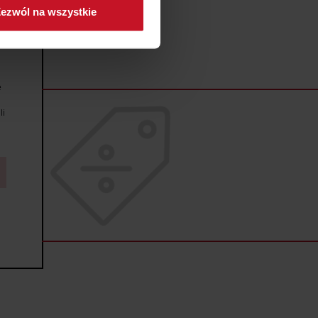
ezwól na wszystkie
sne preferencje w
sekcji
j chwili.
ołecznościowe i analizować
e
artnerom społecznościowym,
anymi od Ciebie lub
li