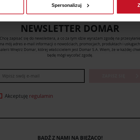
Spersonalizuj
Z
 tego, jak Twoje osobiste dane są przetwarzane oraz ustaw wła
plików cookie możesz zmienić lub wycofać swoją zgodę w dowolne
NEWSLETTER DOMAR
do spersonalizowania treści i reklam, aby oferować funkcje sp
Chcę zapisać się do newslettera, a co za tym idzie wyrażam zgodę na przesyłani
ormacje o tym, jak korzystasz z naszej witryny, udostępniamy p
na mój adres e-mail informacji o nowościach, promocjach, produktach i usługach
Partnerzy mogą połączyć te informacje z innymi danymi otrzym
alerii Wnętrz Domar, której właścicielem jest Domar S.A. Wiem, że w każdej chwi
nia z ich usług.
będę mógł wycofać zgodę.
ZAPISZ SIĘ
Akceptuję
regulamin
BĄDŹ Z NAMI NA BIEŻĄCO!