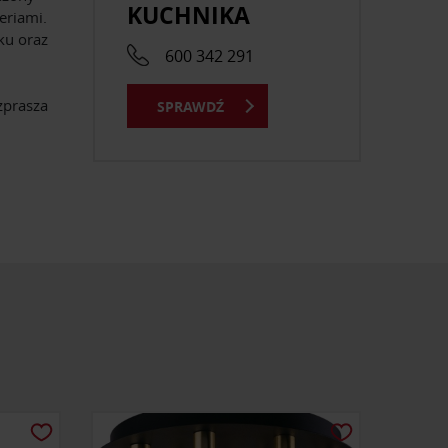
KUCHNIKA
eriami.
ku oraz
600 342 291
zprasza
SPRAWDŹ