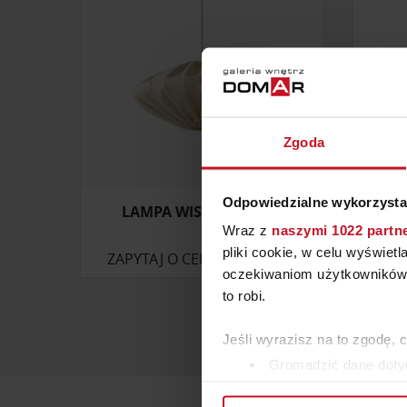
Zgoda
Odpowiedzialne wykorzysta
LAMPA WISZĄCA JODIE
LA
Wraz z
naszymi 1022 partn
pliki cookie, w celu wyświet
ZAPYTAJ O CENĘ W SALONIE
oczekiwaniom użytkowników i
to robi.
Jeśli wyrazisz na to zgodę, 
Gromadzić dane dotyc
Identyfikować Twoje u