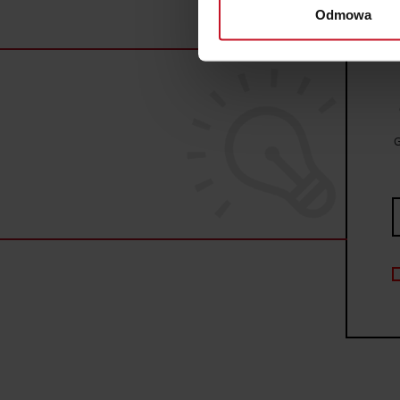
wirtualny odcisk palca)
Odmowa
Dowiedz się więcej odnośnie
szczegółów
. W Deklaracji 
Wykorzystujemy pliki cookie 
ruch w naszej witrynie. Inf
reklamowym i analitycznym. 
G
uzyskanymi podczas korzysta