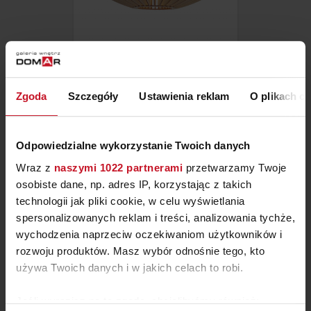
LAMPA WISZĄCA AXIA
Zgoda
Szczegóły
Ustawienia reklam
O plikach c
ZAPYTAJ O CENĘ W SALONIE
Odpowiedzialne wykorzystanie Twoich danych
Wraz z
naszymi 1022 partnerami
przetwarzamy Twoje
osobiste dane, np. adres IP, korzystając z takich
technologii jak pliki cookie, w celu wyświetlania
spersonalizowanych reklam i treści, analizowania tychże,
wychodzenia naprzeciw oczekiwaniom użytkowników i
rozwoju produktów. Masz wybór odnośnie tego, kto
używa Twoich danych i w jakich celach to robi.
Jeśli wyrazisz na to zgodę, chcielibyśmy również: