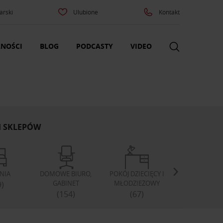
arski
Ulubione
Kontakt
NOŚCI
BLOG
PODCASTY
VIDEO
H SKLEPÓW
LNIA
DOMOWE BIURO,
POKÓJ DZIECIĘCY I
SZAFY I GARD
GABINET
MŁODZIEŻOWY
9)
(46)
(154)
(67)