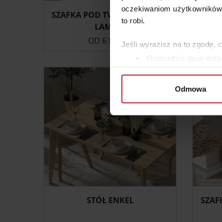
oczekiwaniom użytkowników i
SZAFKA POD TV Z FRONTEM W
to robi.
LAMELE
OD
6 800 ZŁ
ZAP
Jeśli wyrazisz na to zgodę, 
Gromadzić dane dotyc
Identyfikować Twoje u
wirtualny odcisk palca)
Odmowa
Dowiedz się więcej odnośnie
szczegółów
. W Deklaracji 
Wykorzystujemy pliki cookie 
ruch w naszej witrynie. Inf
reklamowym i analitycznym. 
uzyskanymi podczas korzysta
STÓŁ ENKEL
SZAF