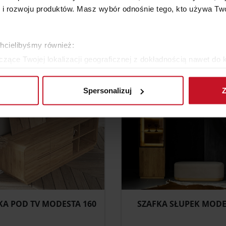
 rozwoju produktów. Masz wybór odnośnie tego, kto używa Twoi
ŁÓŻKO SOFT
STÓŁ FORMIA
YTAJ O CENĘ W SALONIE
ZAPYTAJ O CENĘ W SAL
chcielibyśmy również:
zące Twojej lokalizacji geograficznej z dokładnością nawet do 
rządzenie, aktywnie analizując charakteryzującego je zbiory dany
Spersonalizuj
Z
 tego, jak Twoje osobiste dane są przetwarzane oraz ustaw wła
plików cookie możesz zmienić lub wycofać swoją zgodę w dowolne
do spersonalizowania treści i reklam, aby oferować funkcje sp
ormacje o tym, jak korzystasz z naszej witryny, udostępniamy p
Partnerzy mogą połączyć te informacje z innymi danymi otrzym
nia z ich usług.
KA POD TV MODESTA 160
SZAFKA SŁUPEK MODE