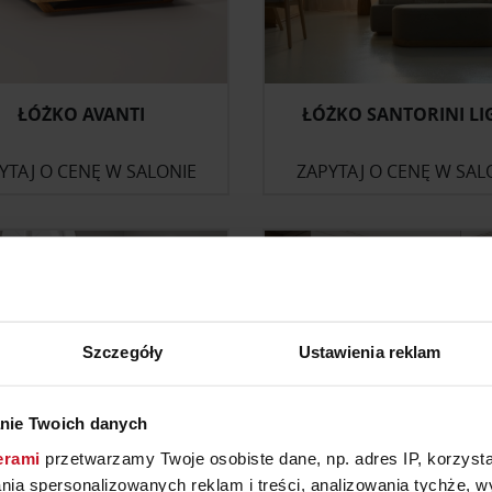
ŁÓŻKO AVANTI
ŁÓŻKO SANTORINI LI
YTAJ O CENĘ W SALONIE
ZAPYTAJ O CENĘ W SAL
Szczegóły
Ustawienia reklam
nie Twoich danych
erami
przetwarzamy Twoje osobiste dane, np. adres IP, korzystaj
lania spersonalizowanych reklam i treści, analizowania tychże,