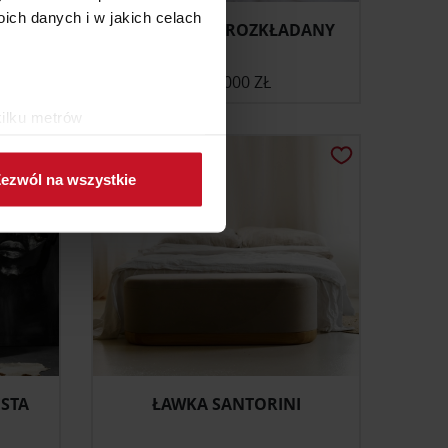
ch danych i w jakich celach
STÓŁ TONDO ROZKŁADANY
ONIE
OD
6 000 ZŁ
kilku metrów
ch (fingerprinting, czyli
ezwól na wszystkie
sne preferencje w
sekcji
j chwili.
ołecznościowe i analizować
artnerom społecznościowym,
anymi od Ciebie lub
STA
ŁAWKA SANTORINI