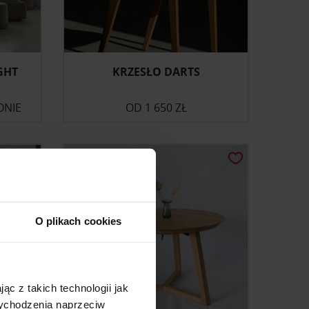
GHT
KRZESŁO DARTS
ONIE
OD
1 650 ZŁ
O plikach cookies
ąc z takich technologii jak
 wychodzenia naprzeciw