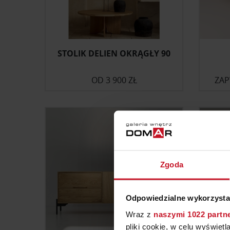
STOLIK DELIEN OKRĄGŁY 90
OD
3 900 ZŁ
ZAP
Zgoda
Odpowiedzialne wykorzysta
Wraz z
naszymi 1022 partn
pliki cookie, w celu wyświet