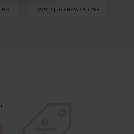
anymi od Ciebie lub
ONIE
ZAPYTAJ O CENĘ W SALONIE
e
li