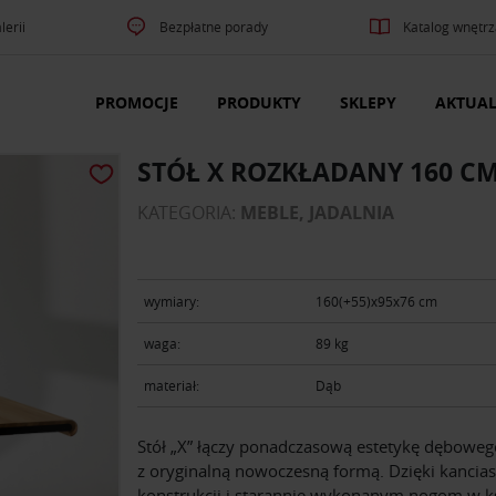
lerii
Bezpłatne porady
Katalog wnętrz
PROMOCJE
PRODUKTY
SKLEPY
AKTUAL
STÓŁ X ROZKŁADANY 160 C
KATEGORIA:
MEBLE, JADALNIA
wymiary:
160(+55)х95х76 cm
waga:
89 kg
materiał:
Dąb
Stół „X” łączy ponadczasową estetykę dębowe
z oryginalną nowoczesną formą. Dzięki kancias
konstrukcji i starannie wykonanym nogom w ks