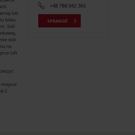
+48 788 042 365
tach
rnią lub
iu blatu.
SPRAWDŹ
ym. Stół
inkowej,
nie stół
onu na
trze loft
cieszyć
 miejsce
ód 2