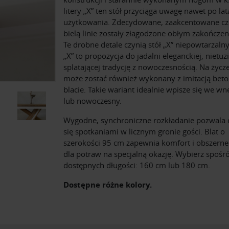
litery „X” ten stół przyciąga uwagę nawet po la
użytkowania. Zdecydowane, zaakcentowane cze
bielą linie zostały złagodzone obłym zakończen
Te drobne detale czynią stół „X” niepowtarzaln
„X” to propozycja do jadalni eleganckiej, nietuz
splatającej tradycję z nowoczesnością. Na życze
może zostać również wykonany z imitacją bet
blacie. Takie wariant idealnie wpisze się we wnę
lub nowoczesny.
Wygodne, synchroniczne rozkładanie pozwala 
się spotkaniami w licznym gronie gości. Blat o
szerokości 95 cm zapewnia komfort i obszerne
dla potraw na specjalną okazję. Wybierz spośr
dostępnych długości: 160 cm lub 180 cm.
Dostępne różne kolory.