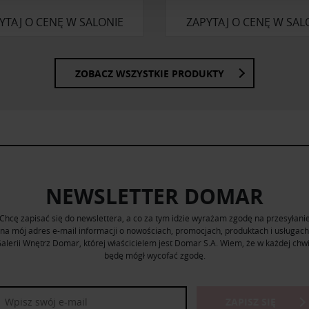
Partnerzy mogą połączyć te informacje z innymi danymi otrzym
YTAJ O CENĘ W SALONIE
ZAPYTAJ O CENĘ W SAL
nia z ich usług.
ZOBACZ WSZYSTKIE PRODUKTY
NEWSLETTER DOMAR
Chcę zapisać się do newslettera, a co za tym idzie wyrażam zgodę na przesyłani
na mój adres e-mail informacji o nowościach, promocjach, produktach i usługach
alerii Wnętrz Domar, której właścicielem jest Domar S.A. Wiem, że w każdej chwi
będę mógł wycofać zgodę.
ZAPISZ SIĘ