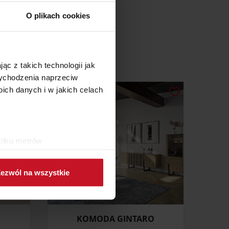
O plikach cookies
ąc z takich technologii jak
 wychodzenia naprzeciw
ch danych i w jakich celach
kilku metrów
ch (fingerprinting, czyli
ezwól na wszystkie
sne preferencje w
sekcji
j chwili.
ołecznościowe i analizować
KOMODA GINTARO
artnerom społecznościowym,