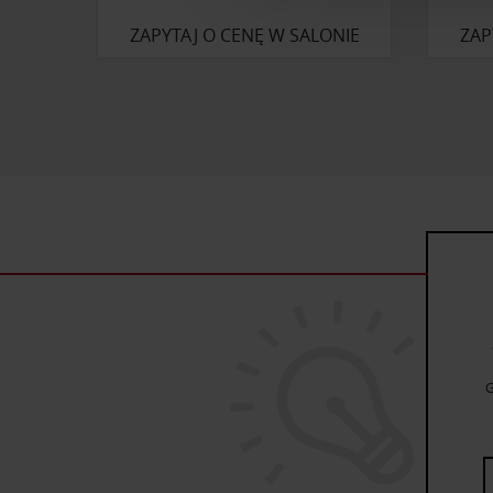
reklamowym i analitycznym. 
ZAPYTAJ O CENĘ W SALONIE
ZAP
uzyskanymi podczas korzysta
G