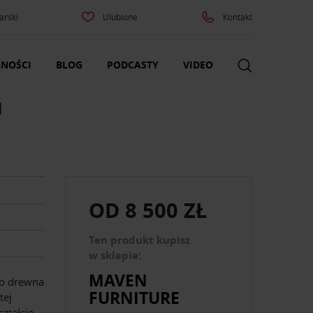
arski
Ulubione
Kontakt
NOŚCI
BLOG
PODCASTY
VIDEO
M
OD
8 500 ZŁ
Ten produkt kupisz
w sklepie:
MAVEN
go drewna
FURNITURE
tej
ztałcie