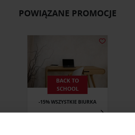
POWIĄZANE PROMOCJE
BACK TO
SCHOOL
-15% WSZYSTKIE BIURKA