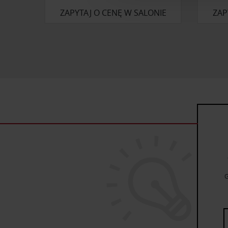
reklamowym i analitycznym. 
ZAPYTAJ O CENĘ W SALONIE
ZAP
uzyskanymi podczas korzysta
G