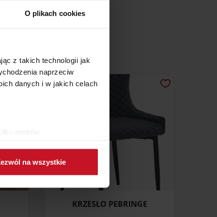
O plikach cookies
ąc z takich technologii jak
 wychodzenia naprzeciw
ch danych i w jakich celach
kilku metrów
ch (fingerprinting, czyli
ezwól na wszystkie
sne preferencje w
sekcji
j chwili.
KRZESŁO PEBRINGE
ołecznościowe i analizować
artnerom społecznościowym,