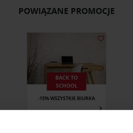
POWIĄZANE PROMOCJE
BACK TO
SCHOOL
-15% WSZYSTKIE BIURKA