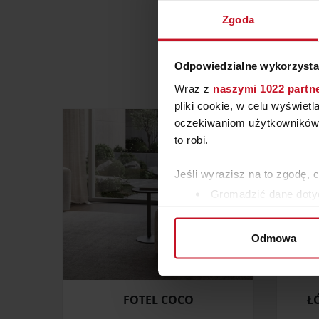
Zgoda
Odpowiedzialne wykorzysta
Wraz z
naszymi 1022 partn
pliki cookie, w celu wyświet
oczekiwaniom użytkowników i
to robi.
Jeśli wyrazisz na to zgodę, 
Gromadzić dane dotyc
Identyfikować Twoje u
wirtualny odcisk palca)
Odmowa
Dowiedz się więcej odnośnie
szczegółów
. W Deklaracji 
FOTEL COCO
Ł
Wykorzystujemy pliki cookie 
ruch w naszej witrynie. Inf