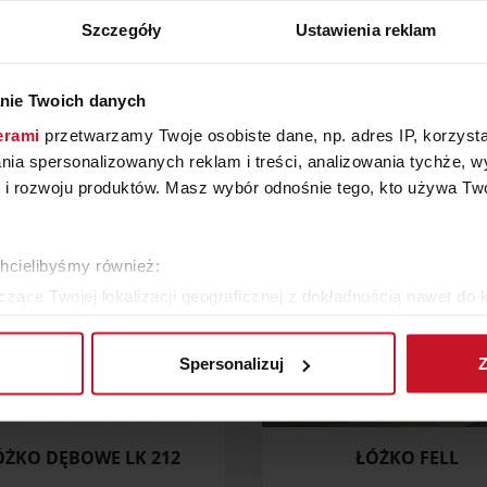
Szczegóły
Ustawienia reklam
ZOBACZ INNE PRODUKTY
W KATEGORII: MEBLE, JADALNIA
nie Twoich danych
erami
przetwarzamy Twoje osobiste dane, np. adres IP, korzystaj
lania spersonalizowanych reklam i treści, analizowania tychże,
 rozwoju produktów. Masz wybór odnośnie tego, kto używa Twoi
chcielibyśmy również:
zące Twojej lokalizacji geograficznej z dokładnością nawet do 
rządzenie, aktywnie analizując charakteryzującego je zbiory dany
Spersonalizuj
Z
 tego, jak Twoje osobiste dane są przetwarzane oraz ustaw wła
plików cookie możesz zmienić lub wycofać swoją zgodę w dowolne
ÓŻKO DĘBOWE LK 212
ŁÓŻKO FELL
do spersonalizowania treści i reklam, aby oferować funkcje sp
ormacje o tym, jak korzystasz z naszej witryny, udostępniamy p