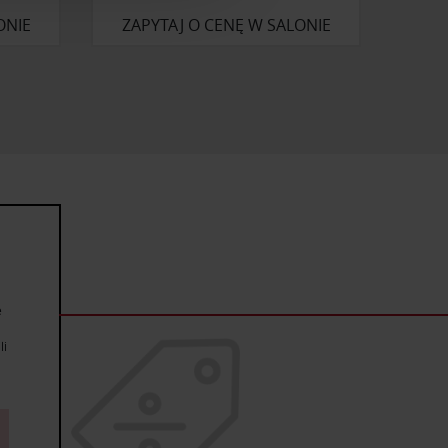
anymi od Ciebie lub
ONIE
ZAPYTAJ O CENĘ W SALONIE
e
li