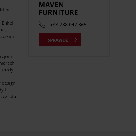
MAVEN
dzień
FURNITURE
 Enkel
+48 788 042 365
nej,
ncuskim
SPRAWDŹ
orcjom
miarach
c każdy
 design
y i
zez lata