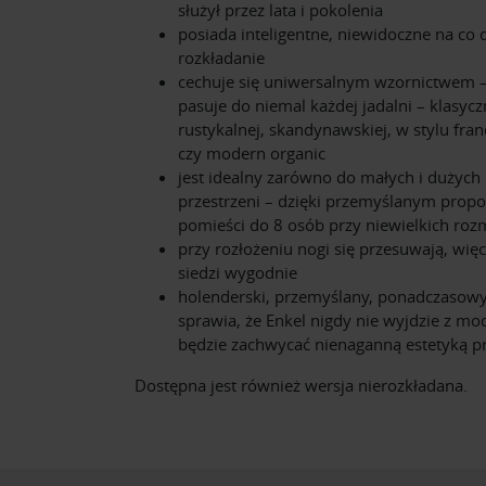
służył przez lata i pokolenia
posiada inteligentne, niewidoczne na co 
rozkładanie
cechuje się uniwersalnym wzornictwem –
pasuje do niemal każdej jadalni – klasycz
rustykalnej, skandynawskiej, w stylu fra
czy modern organic
jest idealny zarówno do małych i dużych
przestrzeni – dzięki przemyślanym prop
pomieści do 8 osób przy niewielkich roz
przy rozłożeniu nogi się przesuwają, wię
siedzi wygodnie
holenderski, przemyślany, ponadczasowy
sprawia, że Enkel nigdy nie wyjdzie z mod
będzie zachwycać nienaganną estetyką pr
Dostępna jest również wersja nierozkładana.