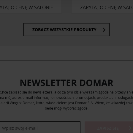
Partnerzy mogą połączyć te informacje z innymi danymi otrzym
YTAJ O CENĘ W SALONIE
ZAPYTAJ O CENĘ W SAL
nia z ich usług.
ZOBACZ WSZYSTKIE PRODUKTY
NEWSLETTER DOMAR
Chcę zapisać się do newslettera, a co za tym idzie wyrażam zgodę na przesyłani
na mój adres e-mail informacji o nowościach, promocjach, produktach i usługach
alerii Wnętrz Domar, której właścicielem jest Domar S.A. Wiem, że w każdej chwi
będę mógł wycofać zgodę.
ZAPISZ SIĘ