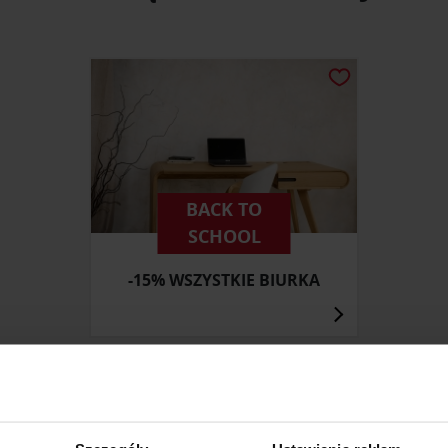
BACK TO
SCHOOL
-15% WSZYSTKIE BIURKA