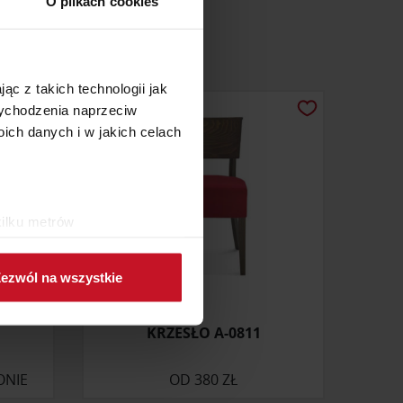
O plikach cookies
ąc z takich technologii jak
 wychodzenia naprzeciw
ch danych i w jakich celach
kilku metrów
ch (fingerprinting, czyli
ezwól na wszystkie
sne preferencje w
sekcji
j chwili.
KRZESŁO A-0811
ołecznościowe i analizować
artnerom społecznościowym,
ONIE
OD
380 ZŁ
anymi od Ciebie lub