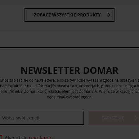
nia z ich usług.
ZOBACZ WSZYSTKIE PRODUKTY
NEWSLETTER DOMAR
Chcę zapisać się do newslettera, a co za tym idzie wyrażam zgodę na przesyłani
na mój adres e-mail informacji o nowościach, promocjach, produktach i usługach
alerii Wnętrz Domar, której właścicielem jest Domar S.A. Wiem, że w każdej chwi
będę mógł wycofać zgodę.
ZAPISZ SIĘ
Akceptuję
regulamin