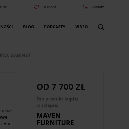
arski
Ulubione
Kontakt
NOŚCI
BLOG
PODCASTY
VIDEO
A
URO, GABINET
OD
7 700 ZŁ
Ten produkt kupisz
w sklepie:
mebel
MAVEN
owe
FURNITURE
 czemu