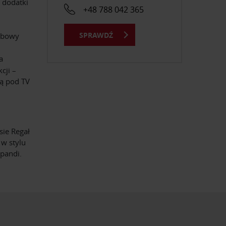
e dodatki
+48 788 042 365
SPRAWDŹ
dębowy
a
cji –
ą pod TV
ie Regał
 w stylu
pandi.