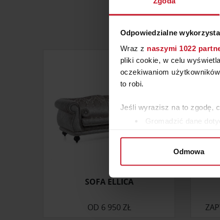
Zgoda
Odpowiedzialne wykorzysta
Wraz z
naszymi 1022 partn
pliki cookie, w celu wyświet
oczekiwaniom użytkowników i
to robi.
Jeśli wyrazisz na to zgodę, 
Gromadzić dane dotyc
Identyfikować Twoje u
wirtualny odcisk palca)
Odmowa
Dowiedz się więcej odnośnie
szczegółów
. W Deklaracji 
SOFA ELLICA
Wykorzystujemy pliki cookie 
ruch w naszej witrynie. Inf
OD
6 950 ZŁ
ZAP
reklamowym i analitycznym. 