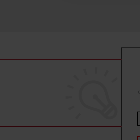
uzyskanymi podczas korzysta
G