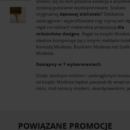
zmieści się na nich pokaźna kolekcja a wszelki
zostaną gustownie wyeksponowane. Szukasz
oryginalnej
dębowej biblioteki
? Delikatnie
zaokrąglone i wyprofilowane rogi czynią ten 
regał na nóżkach niebanalną propozycją
dla
miłośników designu
. Regał na książki Modest
idealnie komponuje się z innymi meblami kolek
Komodą Modesta, Biurkiem Modesta lub Szafk
Modesta.
Dostępny w 7 wybarwieniach.
Dzięki skośnym nóżkom i zaokrąglonym korpus
na książki Modesta będzie pasował do wnętrza
retro, mid-century modern, skandynawskim, ja
POWIĄZANE PROMOCJE