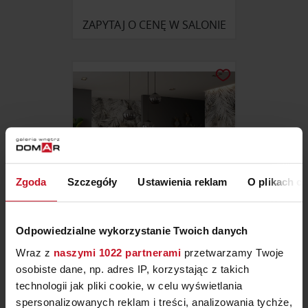
ZAPYTAJ O CENĘ W SALONIE
Zgoda
Szczegóły
Ustawienia reklam
O plikach c
Odpowiedzialne wykorzystanie Twoich danych
FOTEL CAPRICCIO
Wraz z
naszymi 1022 partnerami
przetwarzamy Twoje
osobiste dane, np. adres IP, korzystając z takich
ZAPYTAJ O CENĘ W SALONIE
technologii jak pliki cookie, w celu wyświetlania
spersonalizowanych reklam i treści, analizowania tychże,