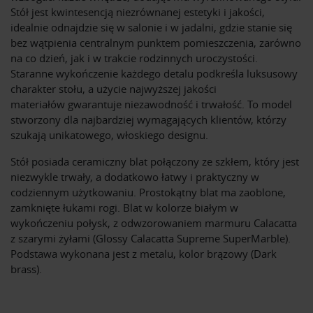
Stół jest kwintesencją niezrównanej estetyki i jakości,
idealnie odnajdzie się w salonie i w jadalni, gdzie stanie się
bez wątpienia centralnym punktem pomieszczenia, zarówno
na co dzień, jak i w trakcie rodzinnych uroczystości.
Staranne wykończenie każdego detalu podkreśla luksusowy
charakter stołu, a użycie najwyższej jakości
materiałów gwarantuje niezawodność i trwałość. To model
stworzony dla najbardziej wymagających klientów, którzy
szukają unikatowego, włoskiego designu.
Stół posiada ceramiczny blat połączony ze szkłem, który jest
niezwykle trwały, a dodatkowo łatwy i praktyczny w
codziennym użytkowaniu. Prostokątny blat ma zaoblone,
zamknięte łukami rogi. Blat w kolorze białym w
wykończeniu połysk, z odwzorowaniem marmuru Calacatta
z szarymi żyłami (Glossy Calacatta Supreme SuperMarble).
Podstawa wykonana jest z metalu, kolor brązowy (Dark
brass).