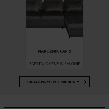
korzystasz z naszej witryny, udostępniamy partnerom
społecznościowym, reklamowym i analitycznym.
Partnerzy mogą połączyć te informacje z innymi danymi
otrzymanymi od Ciebie lub uzyskanymi podczas
korzystania z ich usług.
NAROŻNIK CAPRI
ZAPYTAJ O CENĘ W SALONIE
ZOBACZ WSZYSTKIE PRODUKTY