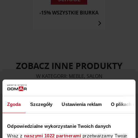
-15% WSZYSTKIE BIURKA
ZOBACZ INNE PRODUKTY
W KATEGORII: MEBLE, SALON
Zgoda
Szczegóły
Ustawienia reklam
O plikach c
Odpowiedzialne wykorzystanie Twoich danych
Wraz z
naszymi 1022 partnerami
przetwarzamy Twoje