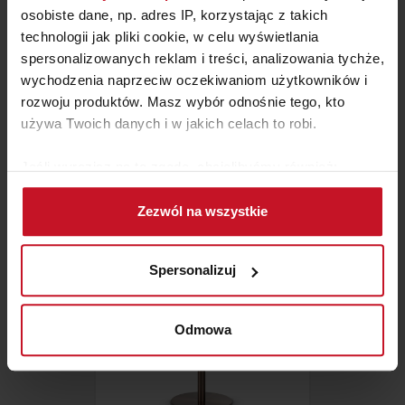
osobiste dane, np. adres IP, korzystając z takich
technologii jak pliki cookie, w celu wyświetlania
spersonalizowanych reklam i treści, analizowania tychże,
wychodzenia naprzeciw oczekiwaniom użytkowników i
rozwoju produktów. Masz wybór odnośnie tego, kto
KOLEKCJA OMM
używa Twoich danych i w jakich celach to robi.
ZAPYTAJ O CENĘ W SALONIE
Jeśli wyrazisz na to zgodę, chcielibyśmy również:
Gromadzić dane dotyczące Twojej lokalizacji
Zezwól na wszystkie
geograficznej z dokładnością nawet do kilku metrów
Identyfikować Twoje urządzenie, aktywnie
analizując charakteryzującego je zbiory danych
Spersonalizuj
(fingerprinting, czyli wirtualny odcisk palca)
Dowiedz się więcej odnośnie tego, jak Twoje osobiste
dane są przetwarzane oraz ustaw własne preferencje w
Odmowa
sekcji szczegółów
. W Deklaracji plików cookie możesz
zmienić lub wycofać swoją zgodę w dowolnej chwili.