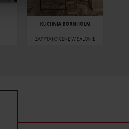
ołecznościowe i analizować
artnerom społecznościowym,
anymi od Ciebie lub
KUCHNIA BORNHOLM
ZAPYTAJ O CENĘ W SALONIE
e