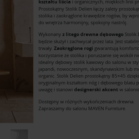
kształtu liścia
i organicznych, miękkich linii p
Prostokątny Stolik Delien łączy zalety prostok
stolika i zaokrąglone krawędzie rogów, by wpr
do wnętrza harmonijny, spokojny nastrój.
Wykonany
z litego drewna dębowego
Stolik 
będzie służył i zachwycał przez lata. Jest stabiln
trwały.
Zaokrąglone rogi
gwarantują komfort
korzystanie ze stolika i poruszanie się wokół ni
idealny dębowy stolik kawowy do salonu w sty
japandi, nowoczesnym, skandynawskim lub m
organic. Stolik Delien prostokątny 85×45 dzięk
oryginalnym kształtom nóg i dębowego blatu p
uwagę i stanowi
designerski akcent
w salonie
Dostępny w różnych wykończeniach drewna.
Zapraszamy do salonu MAVEN Furniture.