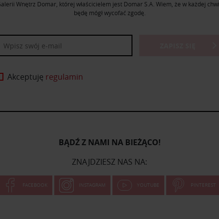
alerii Wnętrz Domar, której właścicielem jest Domar S.A. Wiem, że w każdej chwi
będę mógł wycofać zgodę.
ZAPISZ SIĘ
Akceptuję
regulamin
BĄDŹ Z NAMI NA BIEŻĄCO!
ZNAJDZIESZ NAS NA:
FACEBOOK
INSTAGRAM
YOUTUBE
PINTEREST