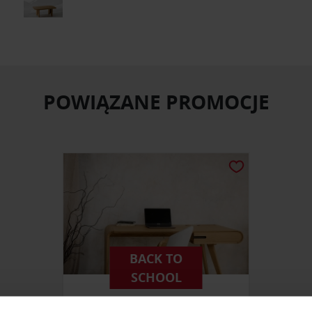
POWIĄZANE PROMOCJE
BACK TO
SCHOOL
-15% WSZYSTKIE BIURKA