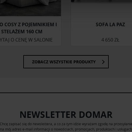
do spersonalizowania treści i reklam, aby oferować funkcje sp
ormacje o tym, jak korzystasz z naszej witryny, udostępniamy p
Partnerzy mogą połączyć te informacje z innymi danymi otrzym
O COSY Z POJEMNIKIEM I
SOFA LA PAZ
nia z ich usług.
STELAŻEM 160 CM
YTAJ O CENĘ W SALONIE
4 650 ZŁ
ZOBACZ WSZYSTKIE PRODUKTY
NEWSLETTER DOMAR
Chcę zapisać się do newslettera, a co za tym idzie wyrażam zgodę na przesyłani
na mój adres e-mail informacji o nowościach, promocjach, produktach i usługach