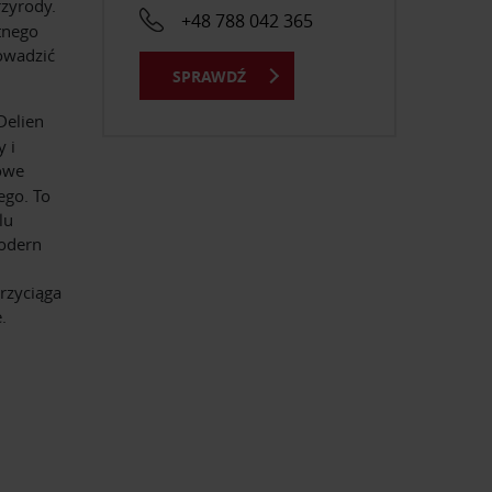
rzyrody.
+48 788 042 365
ątnego
owadzić
SPRAWDŹ
Delien
y i
owe
ego. To
lu
odern
i
rzyciąga
.