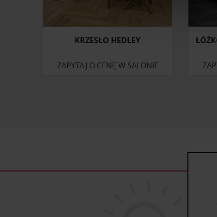
Wykorzystujemy pliki cookie 
ruch w naszej witrynie. Inf
reklamowym i analitycznym. 
KRZESŁO HEDLEY
ŁÓŻK
uzyskanymi podczas korzysta
ZAPYTAJ O CENĘ W SALONIE
ZAP