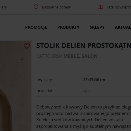
lerii
Bezpłatne porady
Katalog wnętrz
PROMOCJE
PRODUKTY
SKLEPY
AKTUAL
STOLIK DELIEN PROSTOKĄTN
KATEGORIA:
MEBLE, SALON
wymiary:
85x45x36 cm
materiał:
dąb
Dębowy stolik kawowy Delien to przykład eleg
prostego wzornictwa inspirowanego pięknem n
Kolekcja stolików kawowych Delien została
zaprojektowana z myślą o subtelnym nawiązan