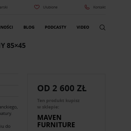
arski
Ulubione
Kontakt
NOŚCI
BLOG
PODCASTY
VIDEO
Y 85×45
OD
2 600 ZŁ
Ten produkt kupisz
anckiego,
w sklepie:
atury.
MAVEN
FURNITURE
iu do