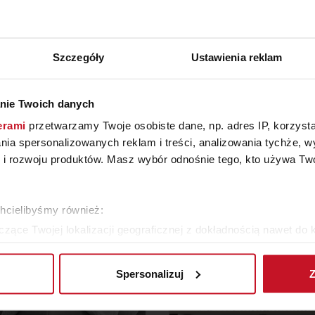
Szczegóły
Ustawienia reklam
nie Twoich danych
ZOBACZ INNE PRODUKTY
erami
przetwarzamy Twoje osobiste dane, np. adres IP, korzystaj
W KATEGORII: MEBLE, SALON
lania spersonalizowanych reklam i treści, analizowania tychże,
 rozwoju produktów. Masz wybór odnośnie tego, kto używa Twoi
chcielibyśmy również:
zące Twojej lokalizacji geograficznej z dokładnością nawet do 
rządzenie, aktywnie analizując charakteryzującego je zbiory dany
Spersonalizuj
Z
 tego, jak Twoje osobiste dane są przetwarzane oraz ustaw wła
plików cookie możesz zmienić lub wycofać swoją zgodę w dowolne