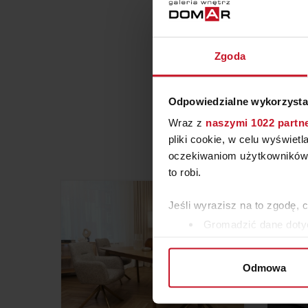
Zgoda
Odpowiedzialne wykorzysta
Wraz z
naszymi 1022 partn
pliki cookie, w celu wyświet
oczekiwaniom użytkowników i
to robi.
Jeśli wyrazisz na to zgodę, 
Gromadzić dane dotyc
Identyfikować Twoje u
wirtualny odcisk palca)
Odmowa
Dowiedz się więcej odnośnie
szczegółów
. W Deklaracji 