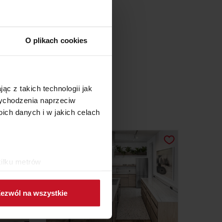
O plikach cookies
ąc z takich technologii jak
 wychodzenia naprzeciw
ch danych i w jakich celach
kilku metrów
ch (fingerprinting, czyli
ezwól na wszystkie
sne preferencje w
sekcji
j chwili.