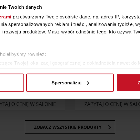
nie Twoich danych
erami
przetwarzamy Twoje osobiste dane, np. adres IP, korzystaj
lania spersonalizowanych reklam i treści, analizowania tychże,
 rozwoju produktów. Masz wybór odnośnie tego, kto używa Twoi
chcielibyśmy również:
zące Twojej lokalizacji geograficznej z dokładnością nawet do 
rządzenie, aktywnie analizując charakteryzującego je zbiory dany
Spersonalizuj
Z
 tego, jak Twoje osobiste dane są przetwarzane oraz ustaw wła
ŁÓŻKO NASHVILLE
NAROŻNIK TIVOLI
plików cookie możesz zmienić lub wycofać swoją zgodę w dowolne
YTAJ O CENĘ W SALONIE
ZAPYTAJ O CENĘ W SAL
do spersonalizowania treści i reklam, aby oferować funkcje sp
ormacje o tym, jak korzystasz z naszej witryny, udostępniamy p
Partnerzy mogą połączyć te informacje z innymi danymi otrzym
ZOBACZ WSZYSTKIE PRODUKTY
nia z ich usług.