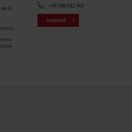
+48 788 042 365
a łączy
SPRAWDŹ
entury.
nienie
odczas