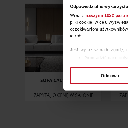
Odpowiedzialne wykorzysta
Wraz z
naszymi 1022 partn
pliki cookie, w celu wyświet
oczekiwaniom użytkowników i
to robi.
Jeśli wyrazisz na to zgodę, 
Gromadzić dane dotyc
Identyfikować Twoje u
wirtualny odcisk palca)
Odmowa
Dowiedz się więcej odnośnie
SOFA CALYPSO OLTA
szczegółów
. W Deklaracji 
ZAPYTAJ O CENĘ W SALONIE
ZAP
Wykorzystujemy pliki cookie 
ruch w naszej witrynie. Inf
reklamowym i analitycznym. 
uzyskanymi podczas korzysta