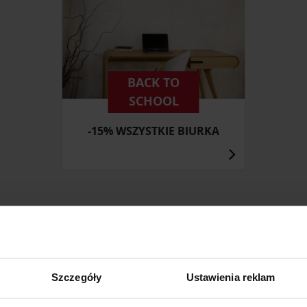
BACK TO
SCHOOL
-15% WSZYSTKIE BIURKA
ZOBACZ INNE PRODUKTY
W KATEGORII: MEBLE, SALON
Szczegóły
Ustawienia reklam