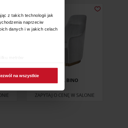
ąc z takich technologii jak
 wychodzenia naprzeciw
ch danych i w jakich celach
kilku metrów
ch (fingerprinting, czyli
ezwól na wszystkie
sne preferencje w
sekcji
FOTEL BINO
j chwili.
ONIE
ZAPYTAJ O CENĘ W SALONIE
ołecznościowe i analizować
artnerom społecznościowym,
anymi od Ciebie lub