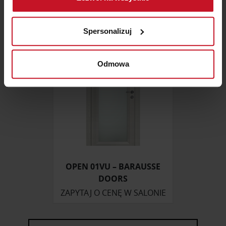
ZAPYTAJ O CENĘ W SALONIE
Identyfikować Twoje urządzenie, aktywnie
analizując charakteryzującego je zbiory danych
Spersonalizuj
(fingerprinting, czyli wirtualny odcisk palca)
Dowiedz się więcej odnośnie tego, jak Twoje osobiste
dane są przetwarzane oraz ustaw własne preferencje w
Odmowa
sekcji szczegółów
. W Deklaracji plików cookie możesz
zmienić lub wycofać swoją zgodę w dowolnej chwili.
Wykorzystujemy pliki cookie do spersonalizowania treści
i reklam, aby oferować funkcje społecznościowe i
analizować ruch w naszej witrynie. Informacje o tym, jak
korzystasz z naszej witryny, udostępniamy partnerom
społecznościowym, reklamowym i analitycznym.
OPEN 01VU – BARAUSSE
Partnerzy mogą połączyć te informacje z innymi danymi
DOORS
otrzymanymi od Ciebie lub uzyskanymi podczas
ZAPYTAJ O CENĘ W SALONIE
korzystania z ich usług.