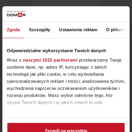
RVUG 4 BLANC/COLOR –
BARAUSSE DOORS
ZAPYTAJ O CENĘ W SALONIE
Zgoda
Szczegóły
Ustawienia reklam
O plikach c
Odpowiedzialne wykorzystanie Twoich danych
Wraz z
naszymi 1022 partnerami
przetwarzamy Twoje
osobiste dane, np. adres IP, korzystając z takich
technologii jak pliki cookie, w celu wyświetlania
spersonalizowanych reklam i treści, analizowania tychże,
wychodzenia naprzeciw oczekiwaniom użytkowników i
rozwoju produktów. Masz wybór odnośnie tego, kto
używa Twoich danych i w jakich celach to robi.
Jeśli wyrazisz na to zgodę, chcielibyśmy również:
OPEN 01PU – BARAUSSE
Gromadzić dane dotyczące Twojej lokalizacji
DOORS
Zezwól na wszystkie
geograficznej z dokładnością nawet do kilku metrów