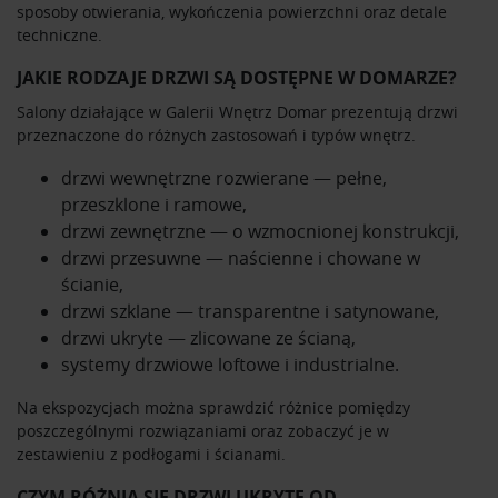
sposoby otwierania, wykończenia powierzchni oraz detale
społecznościowym, reklamowym i analitycznym.
techniczne.
Partnerzy mogą połączyć te informacje z innymi danymi
otrzymanymi od Ciebie lub uzyskanymi podczas
JAKIE RODZAJE DRZWI SĄ DOSTĘPNE W DOMARZE?
korzystania z ich usług.
Salony działające w Galerii Wnętrz Domar prezentują drzwi
przeznaczone do różnych zastosowań i typów wnętrz.
drzwi wewnętrzne rozwierane — pełne,
przeszklone i ramowe,
drzwi zewnętrzne — o wzmocnionej konstrukcji,
drzwi przesuwne — naścienne i chowane w
ścianie,
drzwi szklane — transparentne i satynowane,
drzwi ukryte — zlicowane ze ścianą,
systemy drzwiowe loftowe i industrialne.
Na ekspozycjach można sprawdzić różnice pomiędzy
poszczególnymi rozwiązaniami oraz zobaczyć je w
zestawieniu z podłogami i ścianami.
CZYM RÓŻNIĄ SIĘ DRZWI UKRYTE OD