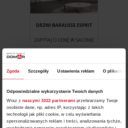
DRZWI BARAUSSE ESPRIT
ZAPYTAJ O CENĘ W SALONIE
ZOBACZ WIĘCEJ PRODUKTÓW
Zgoda
Szczegóły
Ustawienia reklam
O plikach c
Drzwi we Wrocławiu —
Odpowiedzialne wykorzystanie Twoich danych
ekspozycje w Galerii
Wraz z
naszymi 1022 partnerami
przetwarzamy Twoje
osobiste dane, np. adres IP, korzystając z takich
Wnętrz Domar
technologii jak pliki cookie, w celu wyświetlania
spersonalizowanych reklam i treści, analizowania tychże,
Drzwi to elementy stolarki otworowej stosowane do
wychodzenia naprzeciw oczekiwaniom użytkowników i