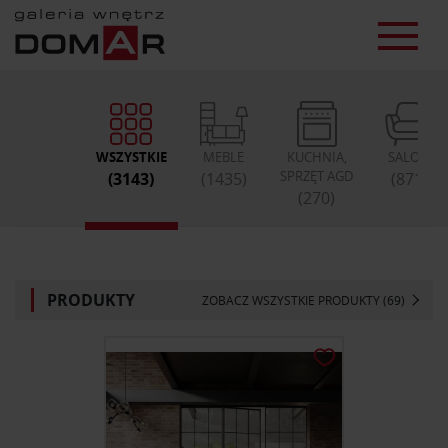
WSZYSTKIE
MEBLE
KUCHNIA,
SALON
SPRZĘT AGD
(3143)
(1435)
(871)
(270)
PRODUKTY
ZOBACZ WSZYSTKIE PRODUKTY (69)