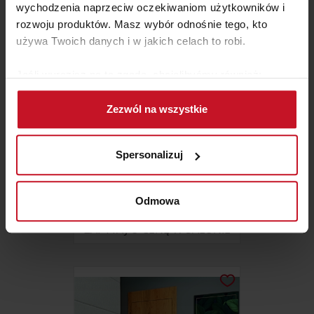
wychodzenia naprzeciw oczekiwaniom użytkowników i
rozwoju produktów. Masz wybór odnośnie tego, kto
używa Twoich danych i w jakich celach to robi.
Jeśli wyrazisz na to zgodę, chcielibyśmy również:
Gromadzić dane dotyczące Twojej lokalizacji
Zezwól na wszystkie
geograficznej z dokładnością nawet do kilku metrów
Identyfikować Twoje urządzenie, aktywnie
analizując charakteryzującego je zbiory danych
Spersonalizuj
(fingerprinting, czyli wirtualny odcisk palca)
Dowiedz się więcej odnośnie tego, jak Twoje osobiste
GIOTTO 02VU – BARAUSSE
dane są przetwarzane oraz ustaw własne preferencje w
Odmowa
DOORS
sekcji szczegółów
. W Deklaracji plików cookie możesz
ZAPYTAJ O CENĘ W SALONIE
zmienić lub wycofać swoją zgodę w dowolnej chwili.
Wykorzystujemy pliki cookie do spersonalizowania treści
i reklam, aby oferować funkcje społecznościowe i
analizować ruch w naszej witrynie. Informacje o tym, jak