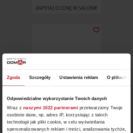
ZAPYTAJ O CENĘ W SALONIE
Zgoda
Szczegóły
Ustawienia reklam
O plikach c
Odpowiedzialne wykorzystanie Twoich danych
DOGE VP – BARAUSSE DOORS
Wraz z
naszymi 1022 partnerami
przetwarzamy Twoje
osobiste dane, np. adres IP, korzystając z takich
ZAPYTAJ O CENĘ W SALONIE
technologii jak pliki cookie, w celu wyświetlania
spersonalizowanych reklam i treści, analizowania tychże,