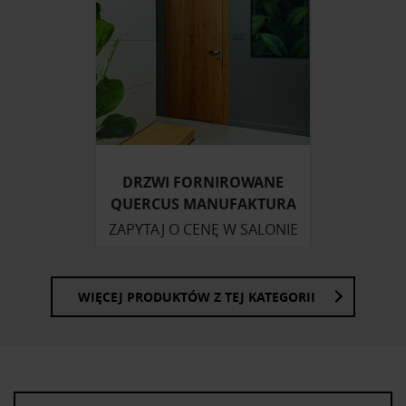
korzystasz z naszej witryny, udostępniamy partnerom
społecznościowym, reklamowym i analitycznym.
Partnerzy mogą połączyć te informacje z innymi danymi
otrzymanymi od Ciebie lub uzyskanymi podczas
korzystania z ich usług.
DRZWI FORNIROWANE
QUERCUS MANUFAKTURA
ZAPYTAJ O CENĘ W SALONIE
WIĘCEJ PRODUKTÓW Z TEJ KATEGORII