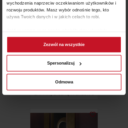
wychodzenia naprzeciw oczekiwaniom użytkowników i
rozwoju produktów. Masz wybór odnośnie tego, kto
używa Twoich danych i w jakich celach to robi.
Jeśli wyrazisz na to zgodę, chcielibyśmy również:
Gromadzić dane dotyczące Twojej lokalizacji
Zezwól na wszystkie
geograficznej z dokładnością nawet do kilku metrów
Identyfikować Twoje urządzenie, aktywnie
analizując charakteryzującego je zbiory danych
Spersonalizuj
(fingerprinting, czyli wirtualny odcisk palca)
Dowiedz się więcej odnośnie tego, jak Twoje osobiste
DRZWI UKRYTE Z EFEKTEM
dane są przetwarzane oraz ustaw własne preferencje w
Odmowa
BETONU
sekcji szczegółów
. W Deklaracji plików cookie możesz
ZAPYTAJ O CENĘ W SALONIE
zmienić lub wycofać swoją zgodę w dowolnej chwili.
Wykorzystujemy pliki cookie do spersonalizowania treści
i reklam, aby oferować funkcje społecznościowe i
analizować ruch w naszej witrynie. Informacje o tym, jak