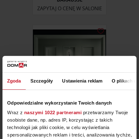
ZAPYTAJ O CENĘ W SALONIE
Zgoda
Szczegóły
Ustawienia reklam
O plikach c
Odpowiedzialne wykorzystanie Twoich danych
DRZWI KLASYCZNE OPEN
Wraz z
naszymi 1022 partnerami
przetwarzamy Twoje
osobiste dane, np. adres IP, korzystając z takich
ZAPYTAJ O CENĘ W SALONIE
technologii jak pliki cookie, w celu wyświetlania
spersonalizowanych reklam i treści, analizowania tychże,