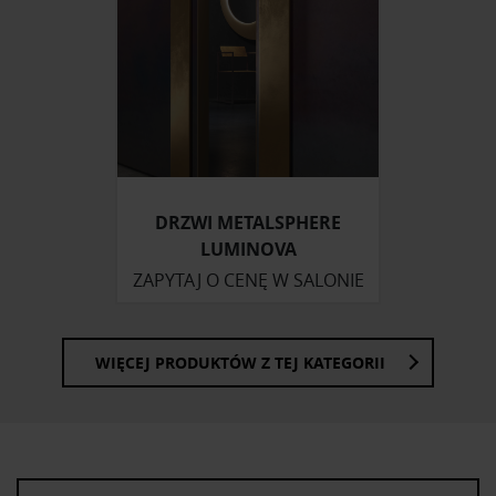
korzystasz z naszej witryny, udostępniamy partnerom
społecznościowym, reklamowym i analitycznym.
Partnerzy mogą połączyć te informacje z innymi danymi
otrzymanymi od Ciebie lub uzyskanymi podczas
korzystania z ich usług.
DRZWI METALSPHERE
LUMINOVA
ZAPYTAJ O CENĘ W SALONIE
WIĘCEJ PRODUKTÓW Z TEJ KATEGORII