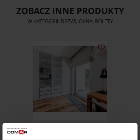
ZOBACZ INNE PRODUKTY
W KATEGORII: DRZWI, OKNA, ROLETY
SYSTEM ZACIEMNIANA
MIODECOR