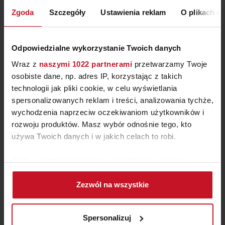
ZAPYTAJ O CENĘ W SALONIE
Zgoda
Szczegóły
Ustawienia reklam
O plikach c
Odpowiedzialne wykorzystanie Twoich danych
Wraz z
naszymi 1022 partnerami
przetwarzamy Twoje
osobiste dane, np. adres IP, korzystając z takich
technologii jak pliki cookie, w celu wyświetlania
spersonalizowanych reklam i treści, analizowania tychże,
wychodzenia naprzeciw oczekiwaniom użytkowników i
rozwoju produktów. Masz wybór odnośnie tego, kto
używa Twoich danych i w jakich celach to robi.
Jeśli wyrazisz na to zgodę, chcielibyśmy również:
BARAUSSE TIP60 & I30 –
Gromadzić dane dotyczące Twojej lokalizacji
DRZWI PRZESUWNE SZKLANE
Zezwól na wszystkie
geograficznej z dokładnością nawet do kilku metrów
ZAPYTAJ O CENĘ W SALONIE
Identyfikować Twoje urządzenie, aktywnie
analizując charakteryzującego je zbiory danych
Spersonalizuj
(fingerprinting, czyli wirtualny odcisk palca)