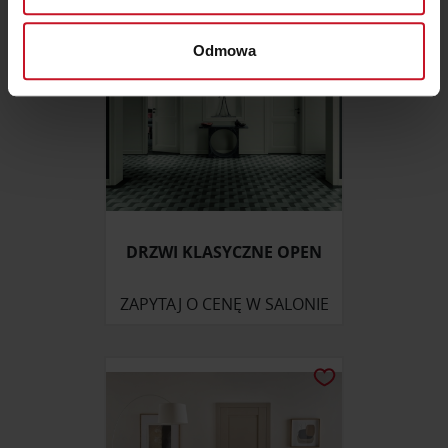
Dowiedz się więcej odnośnie tego, jak Twoje osobiste
dane są przetwarzane oraz ustaw własne preferencje w
Odmowa
sekcji szczegółów
. W Deklaracji plików cookie możesz
zmienić lub wycofać swoją zgodę w dowolnej chwili.
Wykorzystujemy pliki cookie do spersonalizowania treści
i reklam, aby oferować funkcje społecznościowe i
analizować ruch w naszej witrynie. Informacje o tym, jak
korzystasz z naszej witryny, udostępniamy partnerom
społecznościowym, reklamowym i analitycznym.
DRZWI KLASYCZNE OPEN
Partnerzy mogą połączyć te informacje z innymi danymi
otrzymanymi od Ciebie lub uzyskanymi podczas
ZAPYTAJ O CENĘ W SALONIE
korzystania z ich usług.