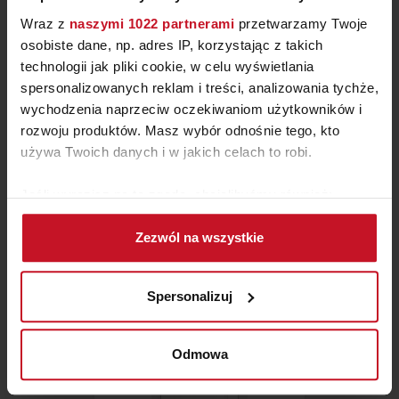
Wraz z
naszymi 1022 partnerami
przetwarzamy Twoje
osobiste dane, np. adres IP, korzystając z takich
technologii jak pliki cookie, w celu wyświetlania
spersonalizowanych reklam i treści, analizowania tychże,
TRATTO 10 BLANC/COLOR –
wychodzenia naprzeciw oczekiwaniom użytkowników i
BARAUSSE DOORS
rozwoju produktów. Masz wybór odnośnie tego, kto
używa Twoich danych i w jakich celach to robi.
ZAPYTAJ O CENĘ W SALONIE
Jeśli wyrazisz na to zgodę, chcielibyśmy również:
Gromadzić dane dotyczące Twojej lokalizacji
Zezwól na wszystkie
geograficznej z dokładnością nawet do kilku metrów
Identyfikować Twoje urządzenie, aktywnie
analizując charakteryzującego je zbiory danych
Spersonalizuj
(fingerprinting, czyli wirtualny odcisk palca)
Dowiedz się więcej odnośnie tego, jak Twoje osobiste
dane są przetwarzane oraz ustaw własne preferencje w
Odmowa
sekcji szczegółów
. W Deklaracji plików cookie możesz
zmienić lub wycofać swoją zgodę w dowolnej chwili.