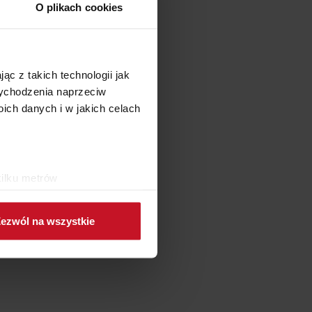
O plikach cookies
ąc z takich technologii jak
 wychodzenia naprzeciw
ch danych i w jakich celach
kilku metrów
ch (fingerprinting, czyli
ezwól na wszystkie
sne preferencje w
sekcji
j chwili.
ołecznościowe i analizować
artnerom społecznościowym,