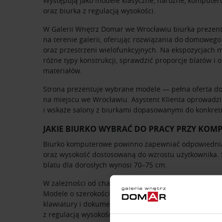
Występują jako modele klasyczne, narożne, kompute
oraz biurka z regulacją wysokości.
W Galerii Wnętrz Domar we Wrocławiu biurka prezentu
na terenie galerii, oferując rozwiązania do domowego
oraz przestrzeni wielofunkcyjnych. Na ekspozycjach
różne typy konstrukcji, sprawdzić proporcje blatów i o
materiałów.
Strona prezentuje wybrane modele — pełna oferta do
na miejscu we Wrocławiu. Asystent Klienta oprowadzi 
i wskaże salony z biurkami dopasowanymi do konkret
JAKIE BIURKO WYBRAĆ DO PRACY PRZY KOM
Biurko komputerowe powinno zapewniać odpowiednią
oraz wysokość dostosowaną do wzrostu użytkownika.
blatu dla dorosłych wynosi 70–75 cm.
W zależności od charakteru pracy znaczenie ma także 
Modele o szerokości minimum 120 cm pozwalają na u
klawiatury i dokumentów. W salonach Domaru dostęp
z regulacją wysokości, umożliwiające zmianę pozycji p