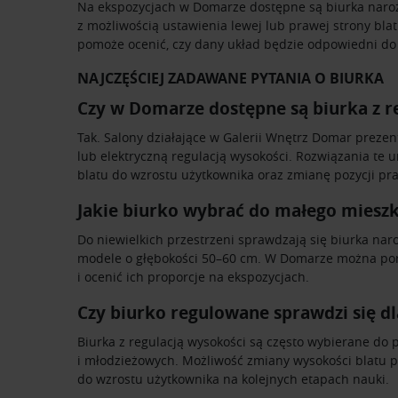
reklamowym i analitycznym. 
Na ekspozycjach w Domarze dostępne są biurka naroż
uzyskanymi podczas korzysta
z możliwością ustawienia lewej lub prawej strony blat
pomoże ocenić, czy dany układ będzie odpowiedni do
NAJCZĘŚCIEJ ZADAWANE PYTANIA O BIURKA
Czy w Domarze dostępne są biurka z r
Tak. Salony działające w Galerii Wnętrz Domar prezen
lub elektryczną regulacją wysokości. Rozwiązania te
blatu do wzrostu użytkownika oraz zmianę pozycji pra
Jakie biurko wybrać do małego miesz
Do niewielkich przestrzeni sprawdzają się biurka na
modele o głębokości 50–60 cm. W Domarze można por
i ocenić ich proporcje na ekspozycjach.
Czy biurko regulowane sprawdzi się dl
Biurka z regulacją wysokości są często wybierane do 
i młodzieżowych. Możliwość zmiany wysokości blatu
do wzrostu użytkownika na kolejnych etapach nauki.