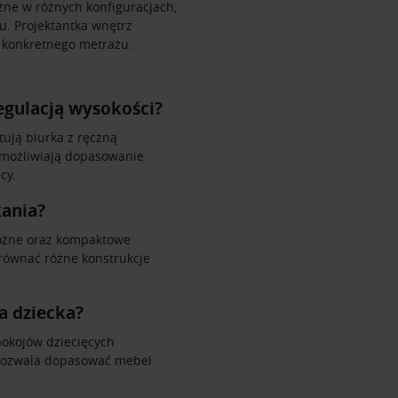
Partnerzy mogą połączyć te informacje z innymi danymi otrzym
ne w różnych konfiguracjach,
nia z ich usług.
u. Projektantka wnętrz
 konkretnego metrażu.
egulacją wysokości?
tują biurka z ręczną
 umożliwiają dopasowanie
cy.
kania?
rożne oraz kompaktowe
ównać różne konstrukcje
a dziecka?
pokojów dziecięcych
 pozwala dopasować mebel