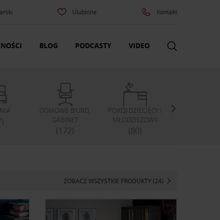
arski
Ulubione
Kontakt
NOŚCI
BLOG
PODCASTY
VIDEO
LNIA
DOMOWE BIURO,
POKÓJ DZIECIĘCY I
SZAFY I GARD
GABINET
MŁODZIEŻOWY
7)
(59)
(172)
(80)
ZOBACZ WSZYSTKIE PRODUKTY (24)