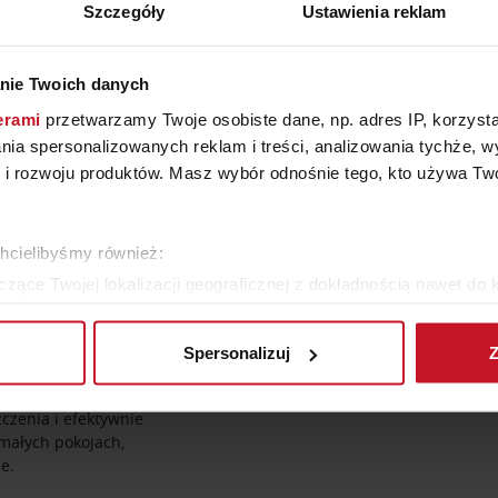
Szczegóły
Ustawienia reklam
nie Twoich danych
j lub stojącej.
erami
przetwarzamy Twoje osobiste dane, np. adres IP, korzystaj
lania spersonalizowanych reklam i treści, analizowania tychże,
STANDARDOWYCH?
 rozwoju produktów. Masz wybór odnośnie tego, kto używa Twoi
do sprzętu komputerowego
ią blatu oraz dodatkowymi
chcielibyśmy również:
 Wrocławiu można zobaczyć
zące Twojej lokalizacji geograficznej z dokładnością nawet do 
y kablowe oraz stabilne
rządzenie, aktywnie analizując charakteryzującego je zbiory dany
wielofunkcyjne
Spersonalizuj
Z
 tego, jak Twoje osobiste dane są przetwarzane oraz ustaw wła
plików cookie możesz zmienić lub wycofać swoją zgodę w dowolne
zenia i efektywnie
małych pokojach,
do spersonalizowania treści i reklam, aby oferować funkcje sp
e.
ormacje o tym, jak korzystasz z naszej witryny, udostępniamy p