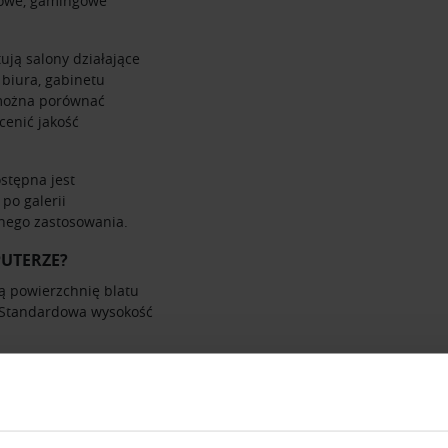
rowe, gamingowe
ją salony działające
 biura, gabinetu
 można porównać
cenić jakość
stępna jest
po galerii
nego zastosowania.
PUTERZE?
 powierzchnię blatu
 Standardowa wysokość
szerokość blatu.
stawienie monitora,
ne są również biurka
racy.