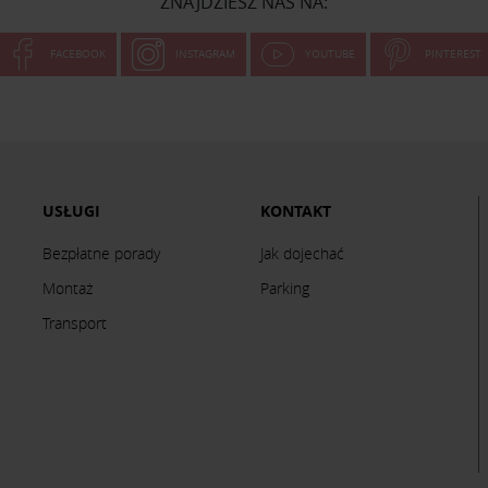
ZNAJDZIESZ NAS NA:
FACEBOOK
INSTAGRAM
YOUTUBE
PINTEREST
USŁUGI
KONTAKT
Bezpłatne porady
Jak dojechać
Montaż
Parking
Transport