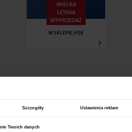
WIELKA
LETNIA
WYPRZEDAŻ
W SKLEPIE JYSK
ZOBACZ INNE PRODUKTY
I: MEBLE, DOMOWE BIURO, GABINET, POKÓJ DZIECIĘCY I 
Szczegóły
Ustawienia reklam
nie Twoich danych