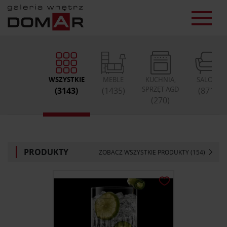
WSZYSTKIE
MEBLE
KUCHNIA,
SALON
SPRZĘT AGD
(3143)
(1435)
(871)
(270)
PRODUKTY
ZOBACZ WSZYSTKIE PRODUKTY (154)