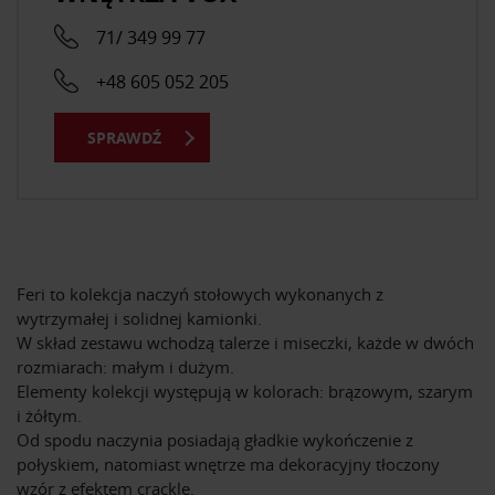
71/ 349 99 77
+48 605 052 205
SPRAWDŹ
Feri to kolekcja naczyń stołowych wykonanych z
wytrzymałej i solidnej kamionki.
W skład zestawu wchodzą talerze i miseczki, każde w dwóch
rozmiarach: małym i dużym.
Elementy kolekcji występują w kolorach: brązowym, szarym
i żółtym.
Od spodu naczynia posiadają gładkie wykończenie z
połyskiem, natomiast wnętrze ma dekoracyjny tłoczony
wzór z efektem crackle.