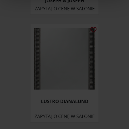
JOSEPH & JOSEPH
Wykorzystujemy pliki cookie do spersonalizowania treści
ZAPYTAJ O CENĘ W SALONIE
i reklam, aby oferować funkcje społecznościowe i
analizować ruch w naszej witrynie. Informacje o tym, jak
korzystasz z naszej witryny, udostępniamy partnerom
społecznościowym, reklamowym i analitycznym.
Partnerzy mogą połączyć te informacje z innymi danymi
otrzymanymi od Ciebie lub uzyskanymi podczas
korzystania z ich usług.
LUSTRO DIANALUND
ZAPYTAJ O CENĘ W SALONIE