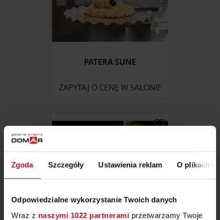
PATERA SUNE
ZAPYTAJ O CENĘ W SALONIE
Zgoda
Szczegóły
Ustawienia reklam
O plikach c
Odpowiedzialne wykorzystanie Twoich danych
Wraz z
naszymi 1022 partnerami
przetwarzamy Twoje