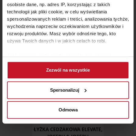
osobiste dane, np. adres IP, korzystając z takich
technologii jak pliki cookie, w celu wyświetlania
SZKLANKI WYSOKIE 480ML
spersonalizowanych reklam i treści, analizowania tychże,
DIAMANTE
wychodzenia naprzeciw oczekiwaniom użytkowników i
ZAPYTAJ O CENĘ W SALONIE
rozwoju produktów. Masz wybór odnośnie tego, kto
używa Twoich danych i w jakich celach to robi.
Jeśli wyrazisz na to zgodę, chcielibyśmy również:
Gromadzić dane dotyczące Twojej lokalizacji
Zezwól na wszystkie
geograficznej z dokładnością nawet do kilku metrów
Identyfikować Twoje urządzenie, aktywnie
analizując charakteryzującego je zbiory danych
Spersonalizuj
(fingerprinting, czyli wirtualny odcisk palca)
Dowiedz się więcej odnośnie tego, jak Twoje osobiste
dane są przetwarzane oraz ustaw własne preferencje w
Odmowa
sekcji szczegółów
. W Deklaracji plików cookie możesz
zmienić lub wycofać swoją zgodę w dowolnej chwili.
ŁYŻKA CEDZAKOWA ELEVATE,