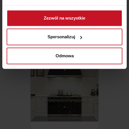
Jeśli wyrazisz na to zgodę, chcielibyśmy również:
Gromadzić dane dotyczące Twojej lokalizacji
Zezwól na wszystkie
geograficznej z dokładnością nawet do kilku metrów
KUCHNIA SYDNEY
Identyfikować Twoje urządzenie, aktywnie
analizując charakteryzującego je zbiory danych
Spersonalizuj
(fingerprinting, czyli wirtualny odcisk palca)
ZAPYTAJ O CENĘ W SALONIE
Dowiedz się więcej odnośnie tego, jak Twoje osobiste
dane są przetwarzane oraz ustaw własne preferencje w
Odmowa
sekcji szczegółów
. W Deklaracji plików cookie możesz
zmienić lub wycofać swoją zgodę w dowolnej chwili.
Wykorzystujemy pliki cookie do spersonalizowania treści
i reklam, aby oferować funkcje społecznościowe i
analizować ruch w naszej witrynie. Informacje o tym, jak
korzystasz z naszej witryny, udostępniamy partnerom
społecznościowym, reklamowym i analitycznym.
Partnerzy mogą połączyć te informacje z innymi danymi
otrzymanymi od Ciebie lub uzyskanymi podczas