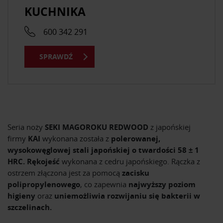
KUCHNIKA
600 342 291
SPRAWDŹ
Seria noży
SEKI MAGOROKU REDWOOD
z japońskiej
firmy
KAI
wykonana została z
polerowanej,
wysokowęglowej stali japońskiej o twardości 58 ± 1
HRC. Rękojeść
wykonana z cedru japońskiego. Rączka z
ostrzem złączona jest za pomocą
zacisku
polipropylenowego
, co zapewnia
najwyższy poziom
higieny
oraz
uniemożliwia rozwijaniu się bakterii w
szczelinach.