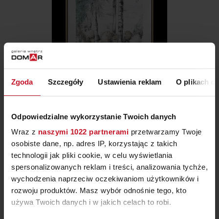
OBRAZ 461697 I 461698
Zgoda
Szczegóły
Ustawienia reklam
O plikach c
ZAPYTAJ O CENĘ W SALONIE
Odpowiedzialne wykorzystanie Twoich danych
Wraz z
naszymi 1022 partnerami
przetwarzamy Twoje
osobiste dane, np. adres IP, korzystając z takich
technologii jak pliki cookie, w celu wyświetlania
spersonalizowanych reklam i treści, analizowania tychże,
wychodzenia naprzeciw oczekiwaniom użytkowników i
rozwoju produktów. Masz wybór odnośnie tego, kto
używa Twoich danych i w jakich celach to robi.